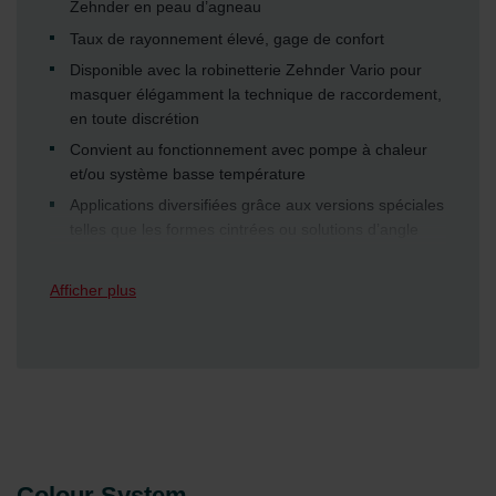
Zehnder en peau d’agneau
Taux de rayonnement élevé, gage de confort
Disponible avec la robinetterie Zehnder Vario pour
masquer élégamment la technique de raccordement,
en toute discrétion
Convient au fonctionnement avec pompe à chaleur
et/ou système basse température
Applications diversifiées grâce aux versions spéciales
telles que les formes cintrées ou solutions d’angle
Surface lisse et facilité de nettoyage adaptées aux
personnes souffrant d’allergies
Afficher plus
Adaptation aux conditions sur site grâce à la
construction par éléments
Puissance thermique élevée, même dans les
bâtiments anciens à forte déperdition calorifique
Technologie de soudage laser «LaZer made» sans
résidus garantissant la meilleure qualité, un design
attrayant et un fonctionnement sûr du chauffage
Colour System