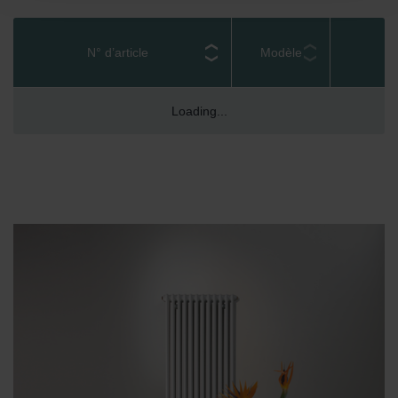
Datenschutzerklärung der Zehnder Group
Zehnder Group AG: Data Privacy
Zehnder Group België nv/sa: Déclarations de confidentialité
N° d’article
Modèle
Zehnder Group Czech Republic s.r.o.: Zásady ochrany
osobních údajů
Zehnder Group France: Protection des données
Loading...
Zehnder Group Ibérica SAU: Política de privacidad
Zehnder Group Italia S.r.l.: Privacy
Zehnder Group İç Mekan İklimlendirme Sanayi ve Ticaret
Limitet Şirketi: Web Sitesi Çerezleri
Zehnder Group Nederland bv: Privacyverklaringen
Zehnder Group Sales International: Privacy Policy
Zehnder Group Schweiz AG: Datenschutz
Zehnder Polska Sp. z o.o.: Oświadczenie o ochronie
danych Zehnder
Zehnder Group UK Limited: Privacy Policy