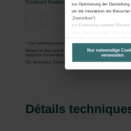
Couleurs froides Tendances
zur Optimierung der Darstellung
um die Interaktion der Besucher
„Statistiken“)
zur Einbindung weiterer Dienste
Über „Details zeigen“ bzw. die 
die jeweiligen Cookies an oder l
* Ces teintes/surfaces sont dotées d’une finition brillante,
unserer Website verwenden, um 
Nur notwendige Cook
Malgré le plus grand soin apporté à la mise en peinture de
verwenden
supports (céramique, papier, métal, etc.) et à la représen
basierend auf Ihren Interessen z
Sur demande, Zehnder peut produire des radiateurs selon 
Datenschutzerklärung widerrufen
Datenschutzerklärung der Zeh
Zehnder Group AG: Data Priva
Zehnder Group België nv/sa: Dé
Zehnder Group Czech Republic
Détails technique
Zehnder Group France: Protec
Zehnder Group Ibérica SAU: Po
Zehnder Group Italia S.r.l.: Pr