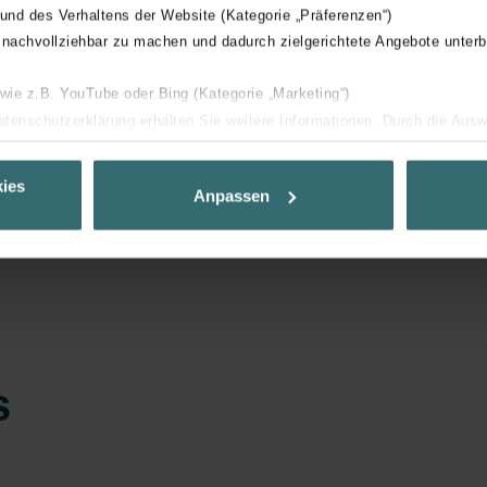
 und des Verhaltens der Website (Kategorie „Präferenzen“)
 nachvollziehbar zu machen und dadurch zielgerichtete Angebote unterb
 wie z.B. YouTube oder Bing (Kategorie „Marketing“)
Datenschutzerklärung erhalten Sie weitere Informationen. Durch die Aus
ehnen sie ab. Bei der Auswahl von „Statistiken“ willigen Sie ein, dass w
 toutes les autres présentent un fini mat.
Ihnen die bestmögliche Nutzererfahrung zu ermöglichen und Ihnen maß
ies
 nos radiateurs, ils peuvent présenter de légères différences de teinte 
Anpassen
tation sur écran
ur Verfügung zu stellen. Alle Einwilligungen können Sie selbstverständli
les couleurs souhaitées par le client.
.
nder Group
cy
clarations de confidentialité
 s.r.o.: Zásady ochrany osobních údajů
s
tion des données
lítica de privacidad
ivacy