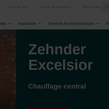
Liste de prix
Projets de référence
MyZehnder
mes
Inspiration
Services et connaissances
W
Zehnder
Excelsior
Chauffage central