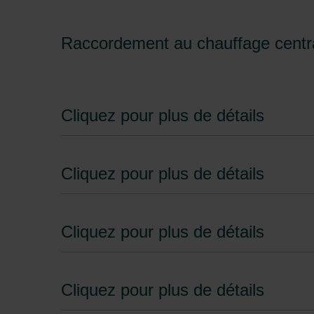
Zehnder Group İç Mekan İklimle
Zehnder Group Nederland bv: 
Zehnder Group Sales Internati
Raccordement au chauffage centr
Zehnder Group Schweiz AG: D
Zehnder Polska Sp. z o.o.: O
Zehnder Group UK Limited: Pr
Cliquez pour plus de détails
Cliquez pour plus de détails
Cliquez pour plus de détails
Cliquez pour plus de détails