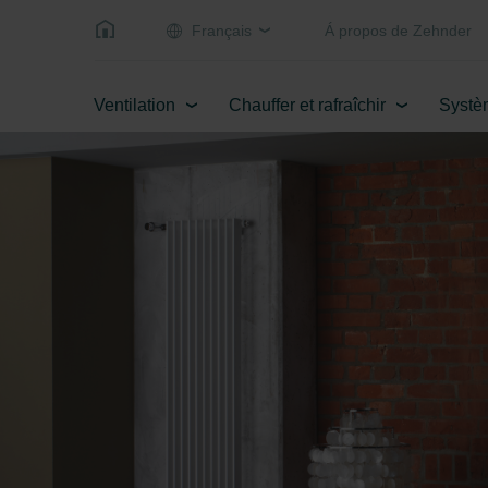
Français
Á propos de Zehnder
Ventilation
Chauffer et rafraîchir
Systè