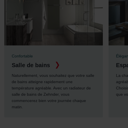
Confortable
Élégant
Salle de bains
Espace d
Naturellement, vous souhaitez que votre salle
La chaleur d
de bains atteigne rapidement une
agréable dan
température agréable. Avec un radiateur de
Choisissez u
salle de bains de Zehnder, vous
que vous sou
commencerez bien votre journée chaque
matin.