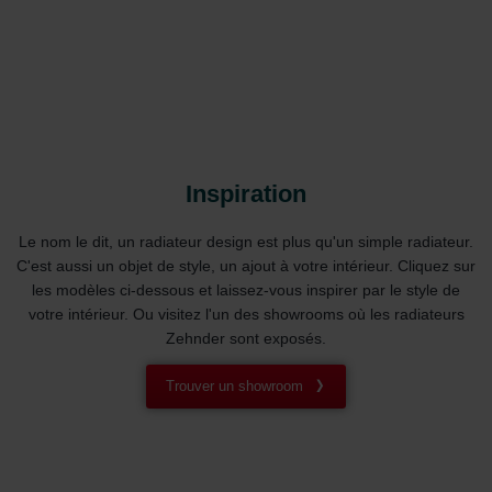
osobních údajů
Zehnder Group France: Protection des données
Zehnder Group Ibérica SAU: Política de privacidad
Zehnder Group Italia S.r.l.: Privacy
Zehnder Group İç Mekan İklimlendirme Sanayi ve Ticaret
Limitet Şirketi: Web Sitesi Çerezleri
Zehnder Group Nederland bv: Privacyverklaringen
Zehnder Group Sales International: Privacy Policy
Inspiration
Zehnder Group Schweiz AG: Datenschutz
Zehnder Polska Sp. z o.o.: Oświadczenie o ochronie
Le nom le dit, un radiateur design est plus qu'un simple radiateur.
danych Zehnder
C'est aussi un objet de style, un ajout à votre intérieur. Cliquez sur
Zehnder Group UK Limited: Privacy Policy
les modèles ci-dessous et laissez-vous inspirer par le style de
votre intérieur. Ou visitez l'un des showrooms où les radiateurs
Zehnder sont exposés.
Trouver un showroom