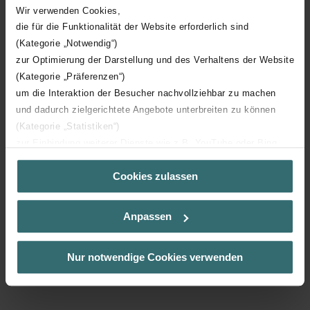
Qu’il s’agisse de la simplicité de montage, d’un remplacement de
Wir verwenden Cookies,
radiateur ou de l’équilibrage hydraulique, Zehnder Charleston
die für die Funktionalität der Website erforderlich sind
répond parfaitement à tous vos besoins.
(Kategorie „Notwendig“)
zur Optimierung der Darstellung und des Verhaltens der Website
(Kategorie „Präferenzen“)
um die Interaktion der Besucher nachvollziehbar zu machen
und dadurch zielgerichtete Angebote unterbreiten zu können
(Kategorie „Statistiken“)
zur Einbindung weiterer Dienste wie z.B. YouTube oder Bing
(Kategorie „Marketing“)
Cookies zulassen
Über „Details zeigen“ bzw. die Datenschutzerklärung erhalten
Sie weitere Informationen. Durch die Auswahl der Kategorie
nehmen Sie die jeweiligen Cookies an oder lehnen sie ab. Bei
Anpassen
der Auswahl von „Statistiken“ willigen Sie ein, dass wir Ihren
Besuchsverlauf auf unserer Website verwenden, um Ihnen die
bestmögliche Nutzererfahrung zu ermöglichen und Ihnen
Nur notwendige Cookies verwenden
maßgeschneiderte Informationen basierend auf Ihren Interessen
zur Verfügung zu stellen. Alle Einwilligungen können Sie
selbstverständlich über einen Link in der Datenschutzerklärung