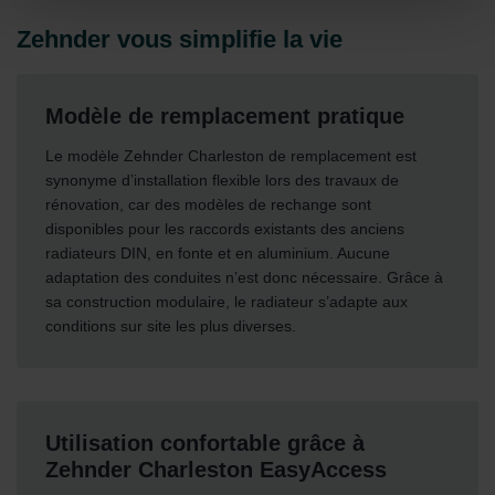
widerrufen.
Zehnder vous simplifie la vie
Datenschutzerklärung der Zehnder Group
Zehnder Group AG: Data Privacy
Zehnder Group België nv/sa: Déclarations de confidentialité
Modèle de remplacement pratique
Zehnder Group Czech Republic s.r.o.: Zásady ochrany
osobních údajů
Le modèle Zehnder Charleston de remplacement est
Zehnder Group France: Protection des données
synonyme d’installation flexible lors des travaux de
Zehnder Group Ibérica SAU: Política de privacidad
rénovation, car des modèles de rechange sont
Zehnder Group Italia S.r.l.: Privacy
disponibles pour les raccords existants des anciens
Zehnder Group İç Mekan İklimlendirme Sanayi ve Ticaret
radiateurs DIN, en fonte et en aluminium. Aucune
Limitet Şirketi: Web Sitesi Çerezleri
adaptation des conduites n’est donc nécessaire. Grâce à
Zehnder Group Nederland bv: Privacyverklaringen
sa construction modulaire, le radiateur s’adapte aux
Zehnder Group Sales International: Privacy Policy
conditions sur site les plus diverses.
Zehnder Group Schweiz AG: Datenschutz
Zehnder Polska Sp. z o.o.: Oświadczenie o ochronie
danych Zehnder
Zehnder Group UK Limited: Privacy Policy
Utilisation confortable grâce à
Zehnder Charleston EasyAccess