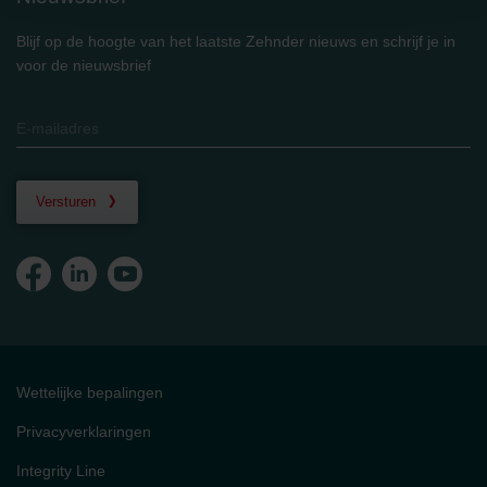
Datenschutzerklärung der Zehnder Group
Zehnder Group AG: Data Privacy
Blijf op de hoogte van het laatste Zehnder nieuws en schrijf je in
Zehnder Group België nv/sa: Déclarations de confidentialité
voor de nieuwsbrief
Zehnder Group Czech Republic s.r.o.: Zásady ochrany
osobních údajů
Zehnder Group France: Protection des données
Zehnder Group Ibérica SAU: Política de privacidad
Zehnder Group Italia S.r.l.: Privacy
Zehnder Group İç Mekan İklimlendirme Sanayi ve Ticaret
Versturen
Limitet Şirketi: Web Sitesi Çerezleri
Zehnder Group Nederland bv: Privacyverklaringen
Zehnder Group Sales International: Privacy Policy
Zehnder Group Schweiz AG: Datenschutz
Zehnder Polska Sp. z o.o.: Oświadczenie o ochronie
danych Zehnder
Zehnder Group UK Limited: Privacy Policy
Wettelijke bepalingen
Privacyverklaringen
Integrity Line