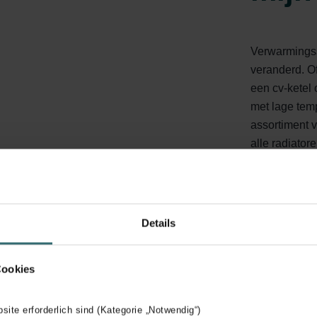
Verwarmingss
veranderd. O
een cv-ketel
met lage tem
assortiment v
alle radiator
heel eenvoudi
Welk verwarm
Details
Cookies
bsite erforderlich sind (Kategorie „Notwendig“)