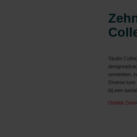
ndirme Sanayi ve Ticaret Limitet Şirketi: Web Sitesi Çerezleri
Privacyverklaringen
Zehn
onal: Privacy Policy
atenschutz
Coll
świadczenie o ochronie danych Zehnder
ivacy Policy
Studio Colle
designradiato
versterken, z
Diverse luxe 
bij een aant
Ontdek Zehnd