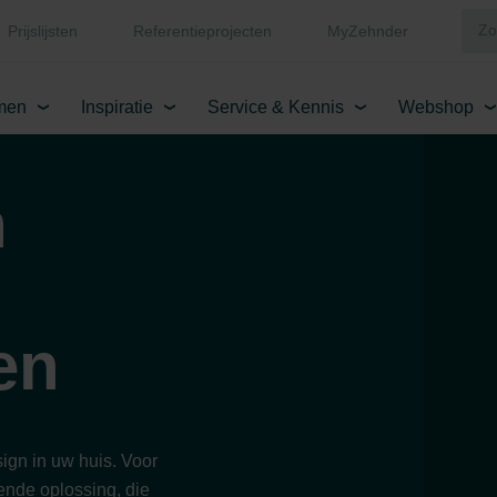
Prijslijsten
Referentieprojecten
MyZehnder
men
Inspiratie
Service & Kennis
Webshop
n
en
ign in uw huis. Voor
ende oplossing, die