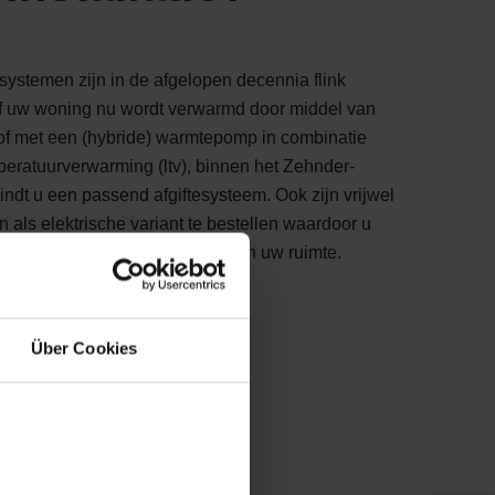
ystemen zijn in de afgelopen decennia flink
f uw woning nu wordt verwarmd door middel van
 of met een (hybride) warmtepomp in combinatie
peratuurverwarming (ltv), binnen het Zehnder-
indt u een passend afgiftesysteem. Ook zijn vrijwel
en als elektrische variant te bestellen waardoor u
g en snel fijne warmte creëert in uw ruimte.
ingssysteem kies ik?
Über Cookies