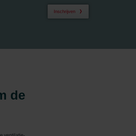
Inschrijven
m de
e ventilatie-