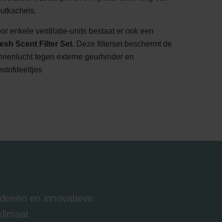
utkachels.
or enkele ventilatie-units bestaat er ook een
esh Scent Filter Set
. Deze filterset beschermt de
nnenlucht tegen externe geurhinder en
jnstofdeeltjes
 ideeën en innovatieve
klimaat