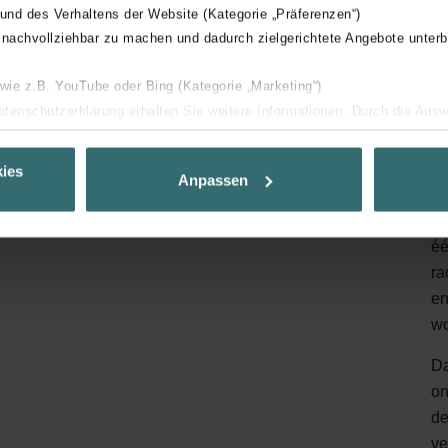
lende typen filtersets.
 und des Verhaltens der Website (Kategorie „Präferenzen“)
 nachvollziehbar zu machen und dadurch zielgerichtete Angebote unterb
De
 wie z.B. YouTube oder Bing (Kategorie „Marketing“)
Pr
Datenschutzerklärung erhalten Sie weitere Informationen. Durch die Aus
pa
ehnen sie ab. Bei der Auswahl von „Statistiken“ willigen Sie ein, dass w
te
Ihnen die bestmögliche Nutzererfahrung zu ermöglichen und Ihnen maß
ies
Anpassen
ur Verfügung zu stellen. Alle Einwilligungen können Sie selbstverständli
We
.
ee
éé
nder Group
ra
cy
en
clarations de confidentialité
wo
 s.r.o.: Zásady ochrany osobních údajů
Da
tion des données
on
lítica de privacidad
de
ivacy
ve