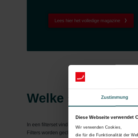
Lees hier het volledige magazine
Welke soorten filt
Zustimmung
Diese Webseite verwendet 
In een filterset vind je twee filters: één die de vers
Wir verwenden Cookies,
Filters worden geclassificeerd volgens de luchtfilte
die für die Funktionalität der We