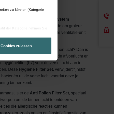
reiten zu können (Kategorie
 set met twee groffilters (G4) -
System
otection Filter Set
- is voldoende om grotere
wahl der Kategorie nehmen Sie
rtikels uit de lucht te filteren en de ventilatie-unit
ir Ihren Besuchsverlauf auf
gen vervuiling te beschermen.
geschneiderte Informationen
Cookies zulassen
ch über einen Link in der
ns je echter een gezondere binnenlucht? Dan is
n filterset met één groffilter voor de afvoerlucht en
n hygiënefilter (F7) voor de verse lucht aan te
den. Deze
Hygiëne Filter Set
, verwijdert fijnstof
 bacteriën uit de verse lucht voordat deze je
ning binnenkomt.
arnaast is er de
Anti Pollen Filter Set
, speciaal
tworpen om de binnenlucht te ontdoen van
eltjes die allergische reacties kunnen
roorzaken, zoals pollen en fijnstof afkomstig van