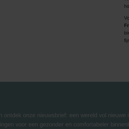
ndirme Sanayi ve Ticaret Limitet Şirketi: Web Sitesi Çerezleri
ho
Privacyverklaringen
onal: Privacy Policy
Vo
atenschutz
Fr
świadczenie o ochronie danych Zehnder
bi
ivacy Policy
fi
 en ontdek onze nieuwsbrief: een wereld vol nieuwe
ingen voor een gezonder en comfortabeler binnen