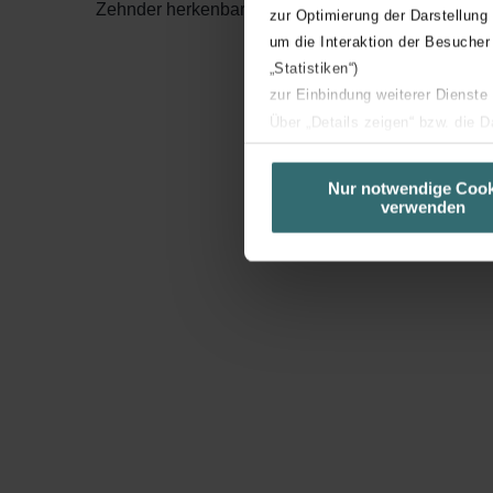
Zehnder herkenbare namen gegeven aan de verschil
zur Optimierung der Darstellung
um die Interaktion der Besucher
„Statistiken“)
zur Einbindung weiterer Dienste
Über „Details zeigen“ bzw. die 
die jeweiligen Cookies an oder l
unserer Website verwenden, um 
Nur notwendige Cook
verwenden
basierend auf Ihren Interessen z
Datenschutzerklärung widerrufen
Datenschutzerklärung der Zeh
Zehnder Group AG: Data Priva
Zehnder Group België nv/sa: Dé
Zehnder Group Czech Republic
Zehnder Group France: Protec
Zehnder Group Ibérica SAU: Po
Zehnder Group Italia S.r.l.: Pr