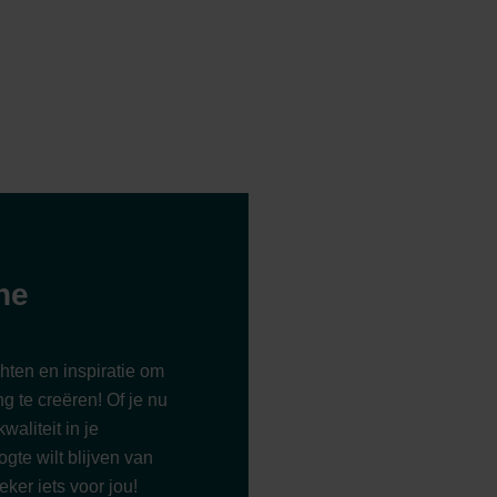
ne
hten en inspiratie om
g te creëren! Of je nu
waliteit in je
gte wilt blijven van
eker iets voor jou!