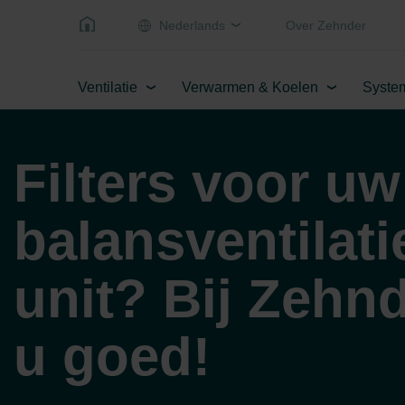
Nederlands
Over Zehnder
Ventilatie
Verwarmen & Koelen
Syste
Filters voor uw
balansventilati
unit? Bij Zehnd
u goed!