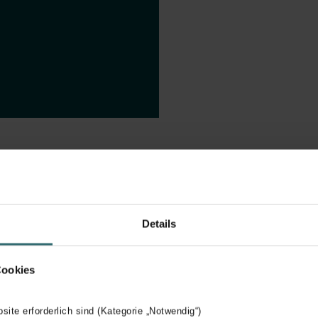
ers zijn er?
Details
Cookies
e lucht filtert voordat deze in woning komt en één die de afvoerluch
rnorm "ISO 16890". Deze norm geeft aan in welke mate het filter f
bsite erforderlich sind (Kategorie „Notwendig“)