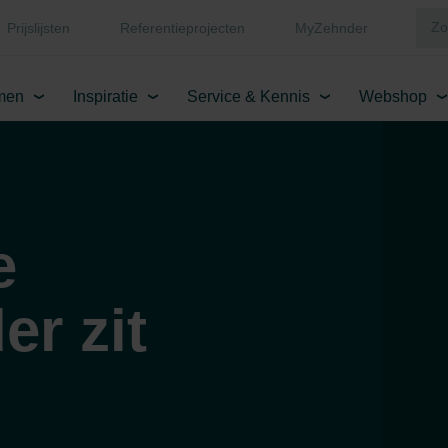
Prijslijsten
Referentieprojecten
MyZehnder
men
Inspiratie
Service & Kennis
Webshop
e
er zit