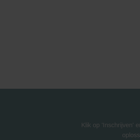
Zehnder Group İç Mekan İklimle
Zehnder Group Nederland bv: 
Zehnder Group Sales Internati
Zehnder Group Schweiz AG: D
Zehnder Polska Sp. z o.o.: O
Zehnder Group UK Limited: Pr
Klik op 'Inschrijven'
oploss