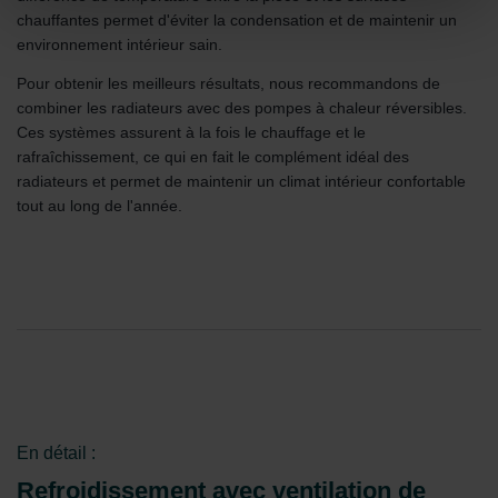
widerrufen.
chauffantes permet d'éviter la condensation et de maintenir un
environnement intérieur sain.
Datenschutzerklärung der Zehnder Group
Pour obtenir les meilleurs résultats, nous recommandons de
Zehnder Group AG: Data Privacy
combiner les radiateurs avec des pompes à chaleur réversibles.
Zehnder Group België nv/sa: Déclarations de confidentialité
Ces systèmes assurent à la fois le chauffage et le
Zehnder Group Czech Republic s.r.o.: Zásady ochrany
rafraîchissement, ce qui en fait le complément idéal des
osobních údajů
radiateurs et permet de maintenir un climat intérieur confortable
Zehnder Group France: Protection des données
tout au long de l'année.
Zehnder Group Ibérica SAU: Política de privacidad
Zehnder Group Italia S.r.l.: Privacy
Zehnder Group İç Mekan İklimlendirme Sanayi ve Ticaret
Limitet Şirketi: Web Sitesi Çerezleri
Zehnder Group Nederland bv: Privacyverklaringen
Zehnder Group Sales International: Privacy Policy
Zehnder Group Schweiz AG: Datenschutz
Zehnder Polska Sp. z o.o.: Oświadczenie o ochronie
danych Zehnder
Zehnder Group UK Limited: Privacy Policy
En détail :
Refroidissement avec ventilation de