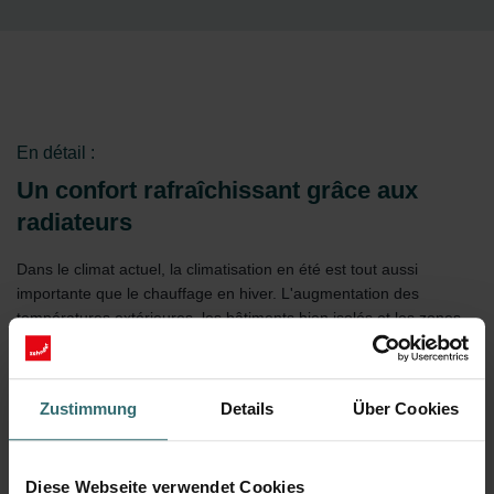
En détail :
Un confort rafraîchissant grâce aux
radiateurs
Dans le climat actuel, la climatisation en été est tout aussi
importante que le chauffage en hiver. L'augmentation des
températures extérieures, les bâtiments bien isolés et les zones
urbaines denses contribuent tous à l'accumulation de chaleur à
l'intérieur. Comme il existe peu de moyens d'évacuer la chaleur,
celle-ci s'accumule et persiste pendant les mois les plus chauds.
Zustimmung
Details
Über Cookies
Certains modèles de radiateurs offrent une solution efficace.
Non seulement ils chauffent efficacement, mais ils
contribuent également à maintenir une température
Diese Webseite verwendet Cookies