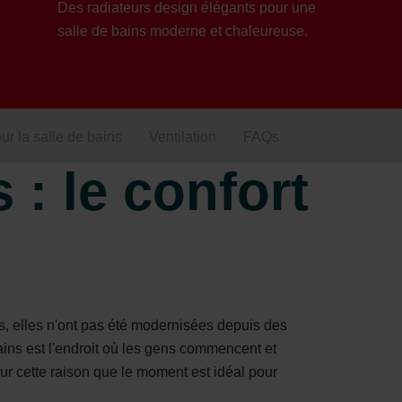
Des radiateurs design élégants pour une
salle de bains moderne et chaleureuse.
ur la salle de bains
Ventilation
FAQs
 : le confort
 elles n'ont pas été modernisées depuis des
bains est l'endroit où les gens commencent et
ur cette raison que le moment est idéal pour