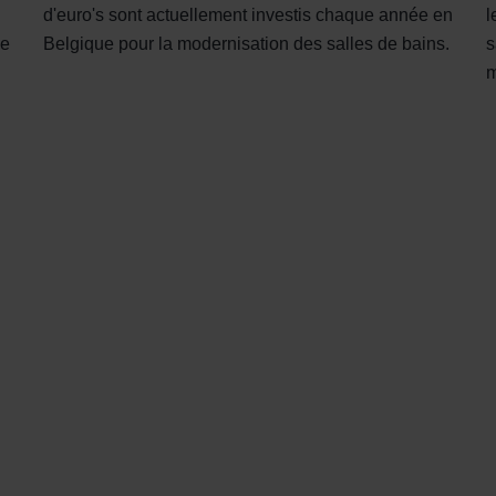
d'euro's sont actuellement investis chaque année en
l
de
Belgique pour la modernisation des salles de bains.
s
m