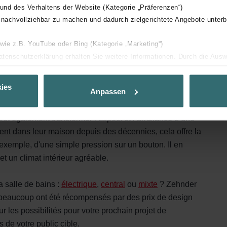
 und des Verhaltens der Website (Kategorie „Präferenzen“)
’elles ont emménagé dans leur maison ou leur
 nachvollziehbar zu machen und dadurch zielgerichtete Angebote unterb
lles de bains sont restées inchangées depuis plus de 20
ant, investir dans une salle de bains plus confortable et
 wie z.B. YouTube oder Bing (Kategorie „Marketing“)
le que vous ne le pensez.
Datenschutzerklärung erhalten Sie weitere Informationen. Durch die Aus
ehnen sie ab. Bei der Auswahl von „Statistiken“ willigen Sie ein, dass w
 existe un moyen simple d’améliorer le confort de la salle
Ihnen die bestmögliche Nutzererfahrung zu ermöglichen und Ihnen maß
ies
Anpassen
et chaque étape de la vie. Un
radiateur électrique
peut
ur Verfügung zu stellen. Alle Einwilligungen können Sie selbstverständli
 moments chargés de la vie familiale, tout en séchant
.
ut également transformer l’aspect et l’ambiance d’une
vent dans leur maison depuis des décennies, cela offre la
nder Group
 exemple, d'une simple pression sur un bouton. Il en
cy
t un climat intérieur agréable.
clarations de confidentialité
 s.r.o.: Zásady ochrany osobních údajů
a salle de bains :
électrique
,
central
ou
mixte
? Zehnder
tion des données
 beaucoup ont été récompensés par des prix de design
lítica de privacidad
r les possibilités pour votre prochain projet de
ivacy
s de votre public cible.