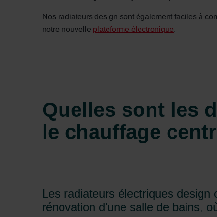
Zehnder Group İç Mekan İklimle
Zehnder Group Nederland bv: 
Nos radiateurs design sont également faciles à co
Zehnder Group Sales Internati
notre nouvelle
plateforme électronique
.
Zehnder Group Schweiz AG: D
Zehnder Polska Sp. z o.o.: O
Zehnder Group UK Limited: Pr
Quelles sont les d
le chauffage centr
Les radiateurs électriques design 
rénovation d'une salle de bains, où l