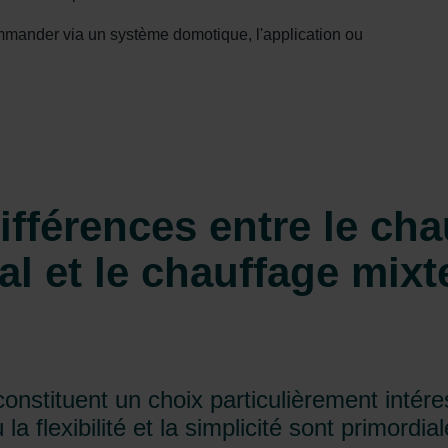
ndirme Sanayi ve Ticaret Limitet Şirketi: Web Sitesi Çerezleri
Privacyverklaringen
mmander via un système domotique, l'application ou
onal: Privacy Policy
atenschutz
świadczenie o ochronie danych Zehnder
ivacy Policy
ifférences entre le cha
al et le chauffage mixt
constituent un choix particulièrement intér
a flexibilité et la simplicité sont primordial