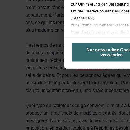
zur Optimierung der Darstellung
n’ont jamais rénové leur salle de bains depuis qu
um die Interaktion der Besucher
appartement. Partout en Europe, de nombreuses sa
„Statistiken“)
ans, ce qui les rend techniquement obsolètes. Pourt
zur Einbindung weiterer Dienste
plus moderne en vaut la peine et est bien plus faci
Über „Details zeigen“ bzw. die 
die jeweiligen Cookies an oder l
Il est temps de ne plus remettre cela à plus tard. Il
unserer Website verwenden, um 
Nur notwendige Cook
de bains, adapté à chaque espace, chaque budget 
verwenden
basierend auf Ihren Interessen z
rapidement réchauffer une petite pièce pendant les
Datenschutzerklärung widerrufen
toutes les serviettes. Un
radiateur design
élégant pe
salle de bains. Et pour les personnes âgées qui vi
Datenschutzerklärung der Zeh
possibilité de régler facilement la température. Par
Zehnder Group AG: Data Priva
résulte un confort bienvenu, une chaleur constante e
Zehnder Group België nv/sa: Dé
Zehnder Group Czech Republic
Quel type de radiateur design convient le mieux à l
Zehnder Group France: Protec
propose un large choix de modèles élégants, dont
Zehnder Group Ibérica SAU: Po
prestigieux. Nous serons ravis de vous conseiller su
Zehnder Group Italia S.r.l.: Pr
rénovation, en gardant toujours à l'esprit les besoin