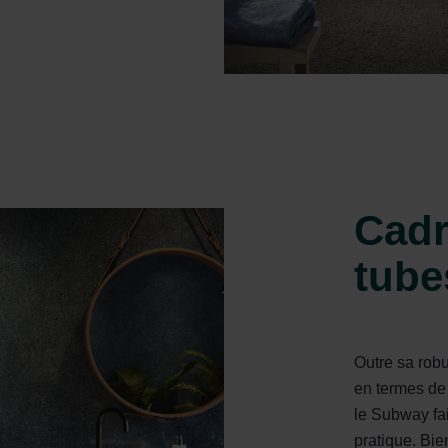
ndirme Sanayi ve Ticaret Limitet Şirketi: Web Sitesi Çerezleri
Privacyverklaringen
onal: Privacy Policy
atenschutz
świadczenie o ochronie danych Zehnder
ivacy Policy
Cadr
tube
Outre sa robu
en termes de 
le Subway fa
pratique. Bie