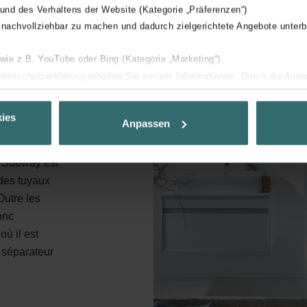
 und des Verhaltens der Website (Kategorie „Präferenzen“)
 nachvollziehbar zu machen und dadurch zielgerichtete Angebote unterb
 wie z.B. YouTube oder Bing (Kategorie „Marketing“)
sive
Datenschutzerklärung erhalten Sie weitere Informationen. Durch die Aus
ehnen sie ab. Bei der Auswahl von „Statistiken“ willigen Sie ein, dass w
Ihnen die bestmögliche Nutzererfahrung zu ermöglichen und Ihnen maß
ies
Anpassen
ur Verfügung zu stellen. Alle Einwilligungen können Sie selbstverständli
.
r Subway est
des tuyaux
nder Group
Outre les
cy
onc
clarations de confidentialité
où il est
 s.r.o.: Zásady ochrany osobních údajů
 séparateur
tion des données
lítica de privacidad
ivacy