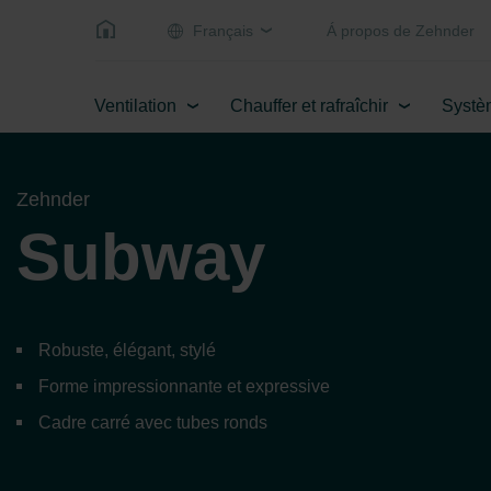
Français
Á propos de Zehnder
Ventilation
Chauffer et rafraîchir
Systè
Zehnder
Subway
Robuste, élégant, stylé
Forme impressionnante et expressive
Cadre carré avec tubes ronds