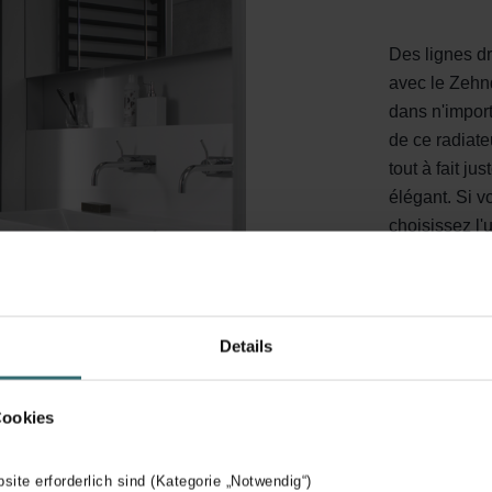
Des lignes dr
avec le Zehn
dans n'impor
de ce radiate
tout à fait ju
élégant. Si 
choisissez l'
chrome, l'ac
World of Col
Details
Cookies
bsite erforderlich sind (Kategorie „Notwendig“)