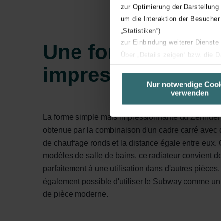
zur Optimierung der Darstellung
um die Interaktion der Besucher
„Statistiken“)
zur Einbindung weiterer Dienste
Une forme expres
Über „Details zeigen“ bzw. die 
impressionnante
die jeweiligen Cookies an oder l
unserer Website verwenden, um 
Nur notwendige Cook
verwenden
basierend auf Ihren Interessen z
Datenschutzerklärung widerrufen
La forme simple mais impressionnante du Zehnde
obtenue par la combinaison d'un cadre carré avec 
Datenschutzerklärung der Zeh
de chauffage ronds et la distance égale entre eux. 
Zehnder Group AG: Data Priva
modèles de salle de bains, ce radiateur convient d
Zehnder Group België nv/sa: Dé
parfaitement à une utilisation dans d'autres pièces, 
Zehnder Group Czech Republic
également possible d'utiliser le Subway comme un
Zehnder Group France: Protec
de pièce moderne.
Zehnder Group Ibérica SAU: Po
Zehnder Group Italia S.r.l.: Pr