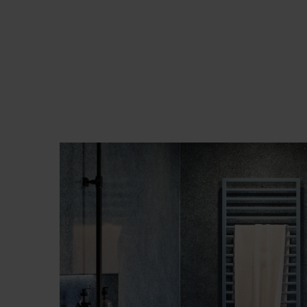
Zehnder Group İç Mekan İklimle
Zehnder Group Nederland bv: 
Zehnder Group Sales Internati
Zehnder Group Schweiz AG: D
Zehnder Polska Sp. z o.o.: O
Zehnder Group UK Limited: Pr