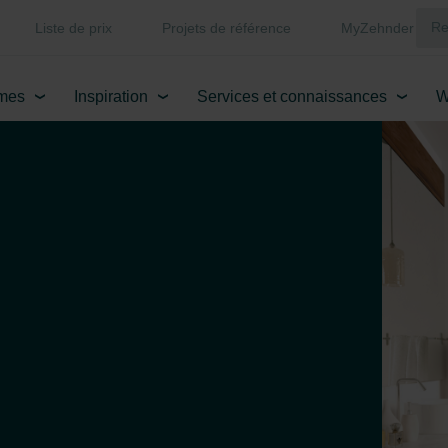
Liste de prix
Projets de référence
MyZehnder
mes
Inspiration
Services et connaissances
W