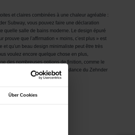
oites et claires combinées à une chaleur agréable :
der Subway, vous pouvez faire une déclaration
te quelle salle de bains moderne. Le design épuré
ur prouve que l'affirmation « moins, c'est plus » est
ste et qu'un beau design minimaliste peut être très
vous voulez encore quelque chose en plus,
une des nombreuses options de finition, comme le
ier inoxydable ou une couleur tendance du Zehnder
ours.
Über Cookies