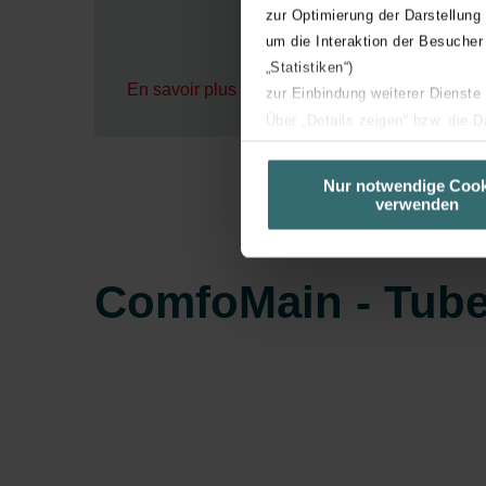
zur Optimierung der Darstellung
um die Interaktion der Besucher
„Statistiken“)
En savoir plus
zur Einbindung weiterer Dienste
Über „Details zeigen“ bzw. die 
die jeweiligen Cookies an oder l
unserer Website verwenden, um 
Nur notwendige Cook
verwenden
basierend auf Ihren Interessen z
Datenschutzerklärung widerrufen
ComfoMain - Tube
Datenschutzerklärung der Zeh
Zehnder Group AG: Data Priva
Zehnder Group België nv/sa: Dé
Zehnder Group Czech Republic
Zehnder Group France: Protec
Zehnder Group Ibérica SAU: Po
Zehnder Group Italia S.r.l.: Pr