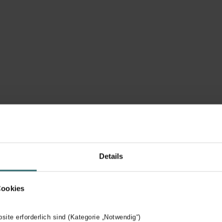
Details
Système de ventilation
avec distribution par
Cookies
étage
bsite erforderlich sind (Kategorie „Notwendig“)