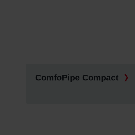
Zehnder Group İç Mekan İklimle
Zehnder Group Nederland bv: 
Zehnder Group Sales Internati
Zehnder Group Schweiz AG: D
Zehnder Polska Sp. z o.o.: O
Zehnder Group UK Limited: Pr
ComfoPipe Compact