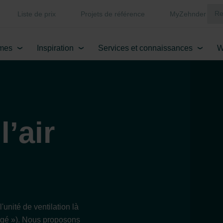
Liste de prix
Projets de référence
MyZehnder
mes
Inspiration
Services et connaissances
W
l’air
'unité de ventilation là
 usagé »). Nous proposons