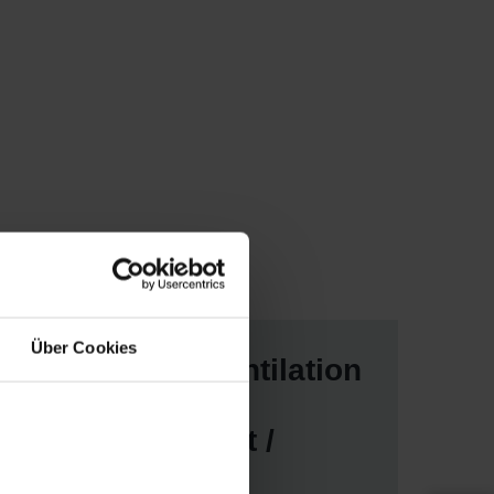
Über Cookies
Système de ventilation
pour le
refroidissement /
chauffage