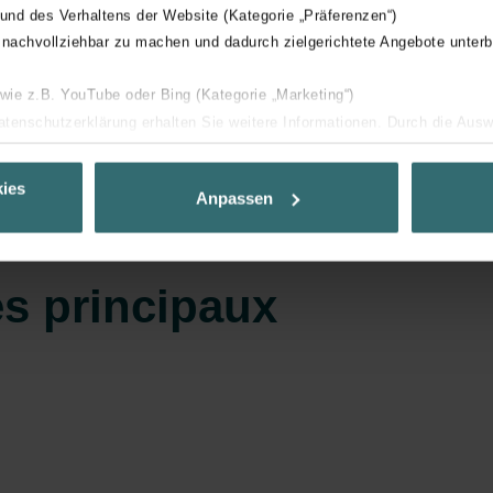
 und des Verhaltens der Website (Kategorie „Präferenzen“)
 nachvollziehbar zu machen und dadurch zielgerichtete Angebote unterb
En savoir plus
 wie z.B. YouTube oder Bing (Kategorie „Marketing“)
Datenschutzerklärung erhalten Sie weitere Informationen. Durch die Aus
ehnen sie ab. Bei der Auswahl von „Statistiken“ willigen Sie ein, dass w
Ihnen die bestmögliche Nutzererfahrung zu ermöglichen und Ihnen maß
ies
Anpassen
ur Verfügung zu stellen. Alle Einwilligungen können Sie selbstverständli
.
s principaux
nder Group
cy
clarations de confidentialité
 s.r.o.: Zásady ochrany osobních údajů
tion des données
lítica de privacidad
ivacy