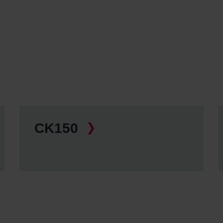
ndirme Sanayi ve Ticaret Limitet Şirketi: Web Sitesi Çerezleri
Privacyverklaringen
onal: Privacy Policy
atenschutz
świadczenie o ochronie danych Zehnder
ivacy Policy
CK150