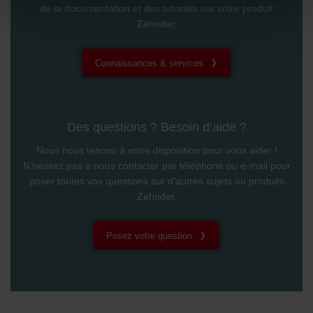
de la documentation et des tutoriels sur votre produit
widerrufen.
Zehnder.
Datenschutzerklärung der Zehnder Group
Zehnder Group AG: Data Privacy
Connaissances & services
Zehnder Group België nv/sa: Déclarations de confidentialité
Zehnder Group Czech Republic s.r.o.: Zásady ochrany
osobních údajů
Zehnder Group France: Protection des données
Des questions ? Besoin d’aide ?
Zehnder Group Ibérica SAU: Política de privacidad
Zehnder Group Italia S.r.l.: Privacy
Nous nous tenons à votre disposition pour vous aider !
Zehnder Group İç Mekan İklimlendirme Sanayi ve Ticaret
N’hésitez pas à nous contacter par téléphone ou e-mail pour
Limitet Şirketi: Web Sitesi Çerezleri
poser toutes vos questions sur d’autres sujets ou produits
Zehnder Group Nederland bv: Privacyverklaringen
Zehnder.
Zehnder Group Sales International: Privacy Policy
Zehnder Group Schweiz AG: Datenschutz
Posez votre question
Zehnder Polska Sp. z o.o.: Oświadczenie o ochronie
danych Zehnder
Zehnder Group UK Limited: Privacy Policy