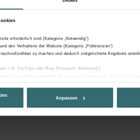
Cookies
rties, telles que les clients, les architectes, les consultants, le
bsite erforderlich sind (Kategorie „Notwendig“)
échangent des informations.
 und des Verhaltens der Website (Kategorie „Präferenzen“)
 nachvollziehbar zu machen und dadurch zielgerichtete Angebote unterb
ssus BIM. Les données nécessaires à la conception, à la constru
 wie z.B. YouTube oder Bing (Kategorie „Marketing“)
Datenschutzerklärung erhalten Sie weitere Informationen. Durch die Aus
023.
ehnen sie ab. Bei der Auswahl von „Statistiken“ willigen Sie ein, dass w
on d'air ici
Ihnen die bestmögliche Nutzererfahrung zu ermöglichen und Ihnen maß
ies
Anpassen
ur Verfügung zu stellen. Alle Einwilligungen können Sie selbstverständli
.
nder Group
cy