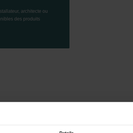
stallateur, architecte ou
onibles des produits
Details