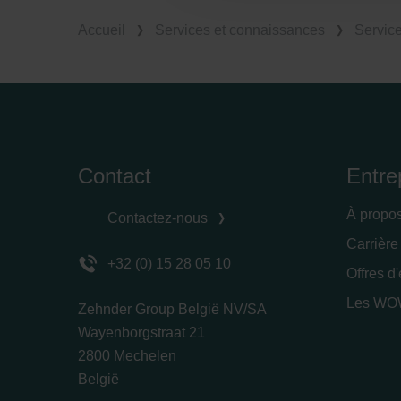
Zehnder Group België nv/sa: Dé
Zehnder Group Czech Republic
Accueil
Services et connaissances
Servic
Zehnder Group France: Protec
Zehnder Group Ibérica SAU: Po
Zehnder Group Italia S.r.l.: Pr
Zehnder Group İç Mekan İklimle
Zehnder Group Nederland bv: 
Zehnder Group Sales Internati
Contact
Entre
Zehnder Group Schweiz AG: D
Zehnder Polska Sp. z o.o.: O
À propo
Contactez-nous
Zehnder Group UK Limited: Pr
Carrière
+32 (0) 15 28 05 10
Offres d
Les WOW
Zehnder Group België NV/SA
Wayenborgstraat 21
2800 Mechelen
België