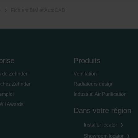
clarations de confidentialité
 s.r.o.: Zásady ochrany osobních údajů
e
Fichiers BIM et AutoCAD
tion des données
lítica de privacidad
ivacy
ndirme Sanayi ve Ticaret Limitet Şirketi: Web Sitesi Çerezleri
Privacyverklaringen
onal: Privacy Policy
prise
Produits
atenschutz
świadczenie o ochronie danych Zehnder
s de Zehnder
Ventilation
ivacy Policy
 chez Zehnder
Radiateurs design
'emploi
Industrial Air Purification
 ! Awards
Dans votre région
Installer locator
Showroom locator