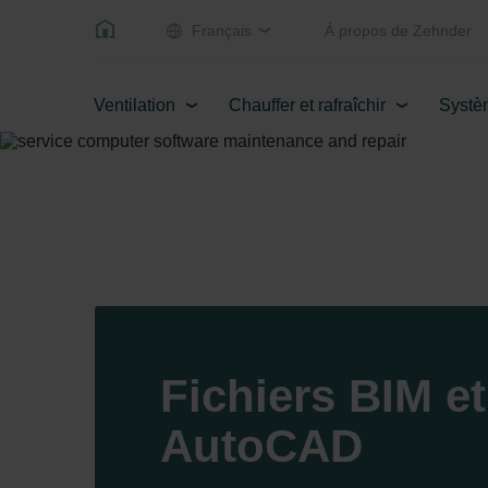
Français
Á propos de Zehnder
Ventilation
Chauffer et rafraîchir
Systè
Fichiers BIM et
AutoCAD