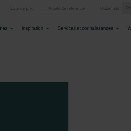
Liste de prix
Projets de référence
MyZehnder
mes
Inspiration
Services et connaissances
W