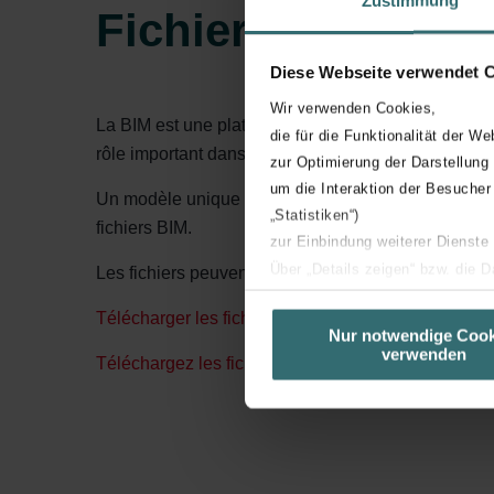
Fichiers BIM
Diese Webseite verwendet 
Wir verwenden Cookies,
La BIM est une plateforme dans laquelle toutes les pa
die für die Funktionalität der We
rôle important dans le processus de construction, 
zur Optimierung der Darstellung
um die Interaktion der Besucher
Un modèle unique est utilisé dans le cadre du proce
„Statistiken“)
fichiers BIM.
zur Einbindung weiterer Dienste
Über „Details zeigen“ bzw. die 
Les fichiers peuvent être utilisés à partir de Revit 2
die jeweiligen Cookies an oder l
Télécharger les fichiers BIM du système de distributi
unserer Website verwenden, um 
Nur notwendige Cook
verwenden
basierend auf Ihren Interessen z
Téléchargez les fichiers BIM de nos unités ici
Datenschutzerklärung widerrufen
Datenschutzerklärung der Zeh
Zehnder Group AG: Data Priva