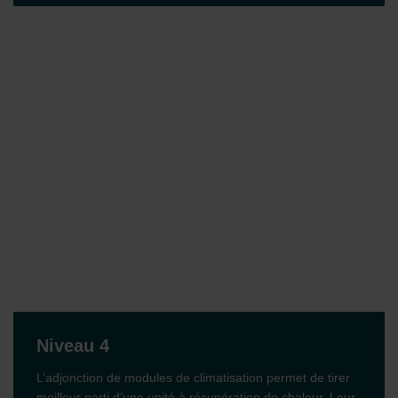
Zehnder Group İç Mekan İklimlendirme Sanayi ve Ticaret
Limitet Şirketi: Web Sitesi Çerezleri
Zehnder Group Nederland bv: Privacyverklaringen
Zehnder Group Sales International: Privacy Policy
Zehnder Group Schweiz AG: Datenschutz
Zehnder Polska Sp. z o.o.: Oświadczenie o ochronie
danych Zehnder
Zehnder Group UK Limited: Privacy Policy
Niveau 4
L’adjonction de modules de climatisation permet de tirer
meilleur parti d’une unité à récupération de chaleur. Leur