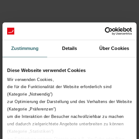
Niveau 2
Une ventilation décentralisée assure l’alimentation en air
Zustimmung
Details
Über Cookies
frais d’une habitation par le biais d’une unité de
ventilation encastrée dans le mur extérieur de l’une des
pièces de celle-ci. Ce système permet d’améliorer la
Diese Webseite verwendet Cookies
qualité de l’air en dépit d’une consommation d’énergie
inférieure. Confort intérieur moyen à bon.
Wir verwenden Cookies,
die für die Funktionalität der Website erforderlich sind
(Kategorie „Notwendig“)
zur Optimierung der Darstellung und des Verhaltens der Website
(Kategorie „Präferenzen“)
um die Interaktion der Besucher nachvollziehbar zu machen
und dadurch zielgerichtete Angebote unterbreiten zu können
(Kategorie „Statistiken“)
zur Einbindung weiterer Dienste wie z.B. YouTube oder Bing