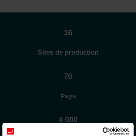
16
Sites de production
70
Pays
4 000