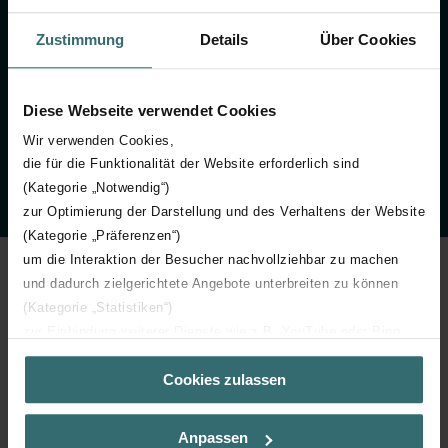
Employés
Zustimmung
Details
Über Cookies
25 000
Diese Webseite verwendet Cookies
Wir verwenden Cookies,
Nombre de clients formés par an
die für die Funktionalität der Website erforderlich sind
(Kategorie „Notwendig“)
zur Optimierung der Darstellung und des Verhaltens der Website
(Kategorie „Präferenzen“)
um die Interaktion der Besucher nachvollziehbar zu machen
und dadurch zielgerichtete Angebote unterbreiten zu können
(Kategorie „Statistiken“)
zur Einbindung weiterer Dienste wie z.B. YouTube oder Bing
Une histoire de grandes
(Kategorie „Marketing“)
innovations et d’évolution
Cookies zulassen
Über „Details zeigen“ bzw. die Datenschutzerklärung erhalten
Sie weitere Informationen. Durch die Auswahl der Kategorie
constante
nehmen Sie die jeweiligen Cookies an oder lehnen sie ab. Bei
Anpassen
der Auswahl von „Statistiken“ willigen Sie ein, dass wir Ihren