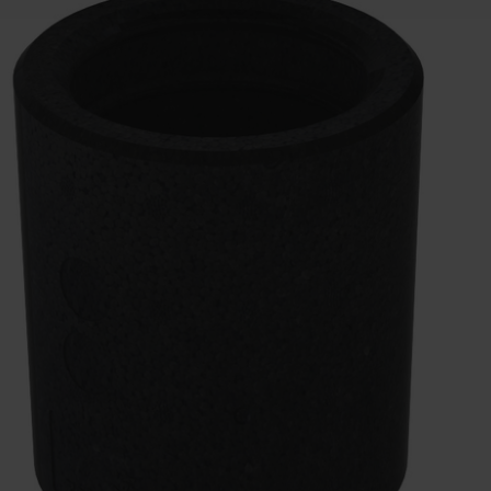
 s.r.o.: Zásady ochrany osobních údajů
tion des données
lítica de privacidad
ivacy
ndirme Sanayi ve Ticaret Limitet Şirketi: Web Sitesi Çerezleri
Privacyverklaringen
onal: Privacy Policy
atenschutz
świadczenie o ochronie danych Zehnder
ivacy Policy