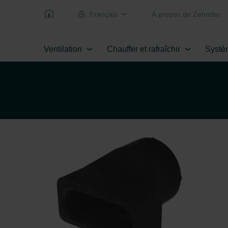
Français
Á propos de Zehnder
Ventilation
Chauffer et rafraîchir
Systè