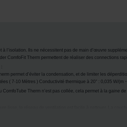
 à l’isolation. Ils ne nécessitent pas de main d’œuvre supplémen
r ComfoFit Therm permettent de réaliser des connections rap
 :
 permet d’éviter la condensation, et de limiter les déperdition
tées ( 7-10 Mètres ) Conductivité thermique à 20° : 0,035 W/(m
 du ComfoTube Therm n’est pas collée, cela permet à la gaine de 
ure lisse, le réseau de ventilation est facile à nettoyer. La couc
le temps. Les matériaux résistants à la corrosion et à la chaleur