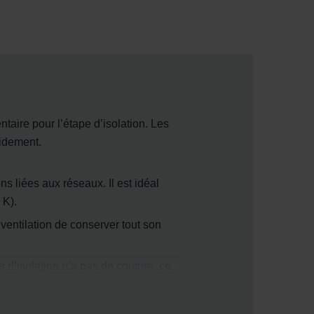
taire pour l’étape d’isolation. Les
idement.
s liées aux réseaux. Il est idéal
・K).
ventilation de conserver tout son
he d’isolation n’a pas de couture, ce
 assurent une longue durée de vie.