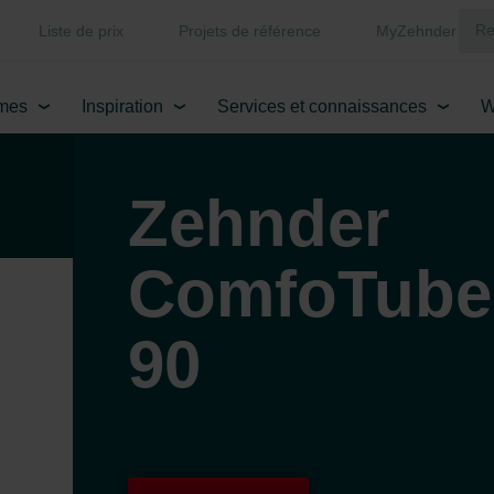
Liste de prix
Projets de référence
MyZehnder
mes
Inspiration
Services et connaissances
W
Zehnder
ComfoTube
90