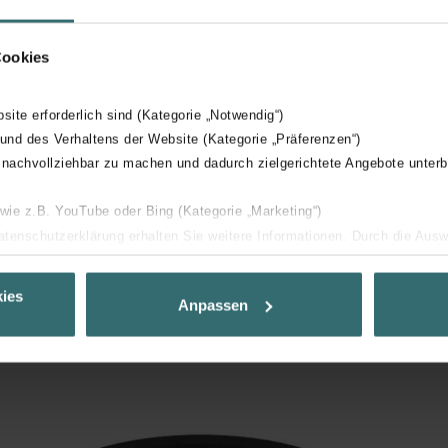
Cookies
bsite erforderlich sind (Kategorie „Notwendig“)
icle
 und des Verhaltens der Website (Kategorie „Präferenzen“)
 nachvollziehbar zu machen und dadurch zielgerichtete Angebote unterb
Loading...
 wie z.B. YouTube oder Bing (Kategorie „Marketing“)
Datenschutzerklärung erhalten Sie weitere Informationen. Durch die Aus
ehnen sie ab. Bei der Auswahl von „Statistiken“ willigen Sie ein, dass w
Ihnen die bestmögliche Nutzererfahrung zu ermöglichen und Ihnen maß
ies
Anpassen
ur Verfügung zu stellen. Alle Einwilligungen können Sie selbstverständli
.
nder Group
cy
clarations de confidentialité