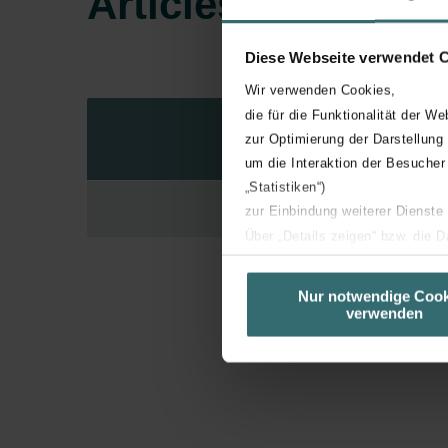
Articles
Diese Webseite verwendet 
Wir verwenden Cookies,
die für die Funktionalität der We
N° d’art
zur Optimierung der Darstellung
um die Interaktion der Besucher
„Statistiken“)
zur Einbindung weiterer Dienste
Über „Details zeigen“ bzw. die 
die jeweiligen Cookies an oder l
unserer Website verwenden, um 
Nur notwendige Cook
verwenden
basierend auf Ihren Interessen z
Datenschutzerklärung widerrufen
Datenschutzerklärung der Zeh
Zehnder Group AG: Data Priva
Zehnder Group België nv/sa: Dé