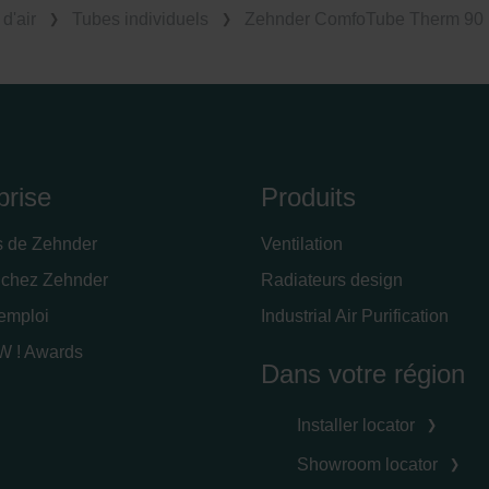
d'air
Tubes individuels
Zehnder ComfoTube Therm 90
prise
Produits
s de Zehnder
Ventilation
 chez Zehnder
Radiateurs design
'emploi
Industrial Air Purification
 ! Awards
Dans votre région
Installer locator
Showroom locator