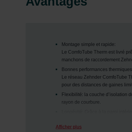
Avantages
Montage simple et rapide:
Le ComfoTube Therm est livré prêt
manchons de raccordement Zehnde
Bonnes performances thermiques
Le réseau Zehnder ComfoTube Therm
pour des distances de gaines limi
Flexibilité: la couche d’isolation
rayon de courbure.
Longévité: Grâce à la paroi intérie
qui lui évite de se détacher dans 
Afficher plus