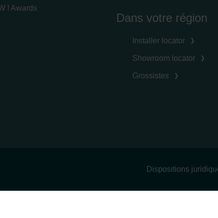
 ! Awards
Dans votre région
Installer locator
Showroom locator
Grossistes
Dispositions juridiq