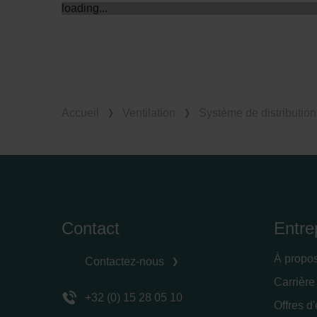
loading...
Zehnder Group Sales Internati
Zehnder Group Schweiz AG: D
Zehnder Polska Sp. z o.o.: O
Zehnder Group UK Limited: Pr
Accueil
Ventilation
Système de distribution 
Contact
Entre
À propo
Contactez-nous
Carrière
+32 (0) 15 28 05 10
Offres d