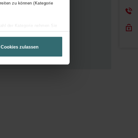
reiten zu können (Kategorie
onds (CT 90 ou 75)
ines principales
wahl der Kategorie nehmen Sie
ir Ihren Besuchsverlauf auf
geschneiderte Informationen
Cookies zulassen
ch über einen Link in der