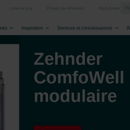
Liste de prix
Projets de référence
MyZehnder
mes
Inspiration
Services et connaissances
W
Zehnder
ComfoWell
modulaire