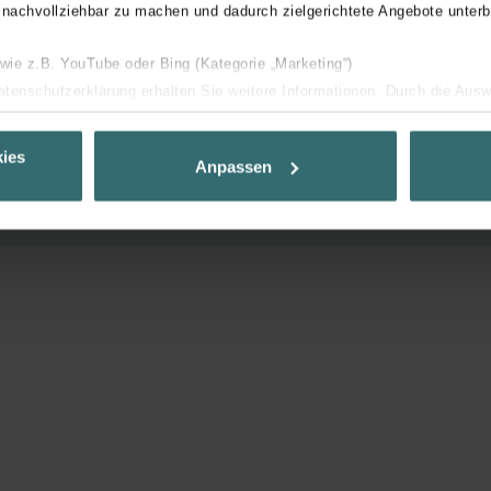
 nachvollziehbar zu machen und dadurch zielgerichtete Angebote unterb
eur Rapid Lock pour le raccordement aux tubes ComfoTubes r
férents diamètres de raccordement pour le raccordement aux ga
 wie z.B. YouTube oder Bing (Kategorie „Marketing“)
Datenschutzerklärung erhalten Sie weitere Informationen. Durch die Aus
coulissants
ehnen sie ab. Bei der Auswahl von „Statistiken“ willigen Sie ein, dass w
30 mm
Ihnen die bestmögliche Nutzererfahrung zu ermöglichen und Ihnen maß
ies
Anpassen
ur Verfügung zu stellen. Alle Einwilligungen können Sie selbstverständli
.
nder Group
cy
clarations de confidentialité
 s.r.o.: Zásady ochrany osobních údajů
tion des données
lítica de privacidad
ivacy
ndirme Sanayi ve Ticaret Limitet Şirketi: Web Sitesi Çerezleri
Privacyverklaringen