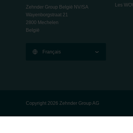
Les WOW
Zehnder Group België NV/SA
Wayenborgstraat 21
2800 Mechelen
België
Français
Copyright 2026 Zehnder Group AG