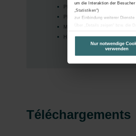
um die Interaktion der Besucher
Plaques de montage avec connect
„Statistiken“)
Plaques de raccordement avec dif
zur Einbindung weiterer Dienste
Über „Details zeigen“ bzw. die 
Montage rapide grâce aux profils 
die jeweiligen Cookies an oder l
Hauteur de montage réduite à 2
unserer Website verwenden, um 
Nur notwendige Cook
verwenden
basierend auf Ihren Interessen z
Datenschutzerklärung widerrufen
Datenschutzerklärung der Zeh
Zehnder Group AG: Data Priva
Zehnder Group België nv/sa: Dé
Zehnder Group Czech Republic
Zehnder Group France: Protec
Téléchargements
Zehnder Group Ibérica SAU: Po
Zehnder Group Italia S.r.l.: Pr
Zehnder Group İç Mekan İklimle
Zehnder Group Nederland bv: 