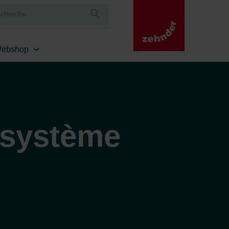
ebshop
 système