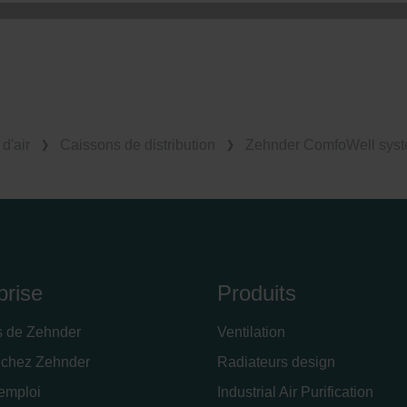
onal: Privacy Policy
atenschutz
świadczenie o ochronie danych Zehnder
ivacy Policy
d'air
Caissons de distribution
Zehnder ComfoWell syst
prise
Produits
s de Zehnder
Ventilation
 chez Zehnder
Radiateurs design
'emploi
Industrial Air Purification