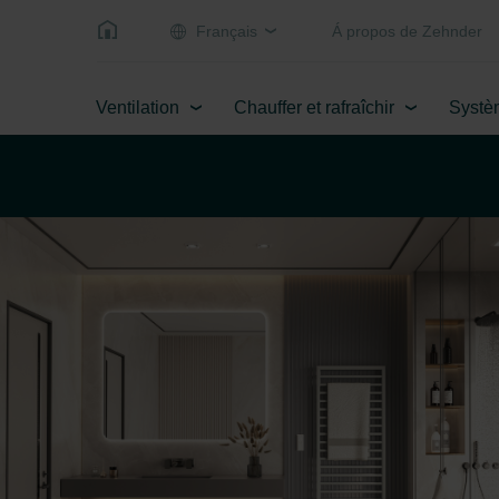
Français
Á propos de Zehnder
Ventilation
Chauffer et rafraîchir
Systè