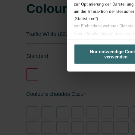
Colour System
zur Optimierung der Darstellung
um die Interaktion der Besucher
„Statistiken“)
zur Einbindung weiterer Dienste
Über „Details zeigen“ bzw. die 
Traffic White (9016* / RAL 9016)
die jeweiligen Cookies an oder l
unserer Website verwenden, um 
Nur notwendige Cook
Standard
verwenden
basierend auf Ihren Interessen z
Datenschutzerklärung widerrufen
Datenschutzerklärung der Zeh
Zehnder Group AG: Data Priva
Couleurs chaudes Cœur
Zehnder Group België nv/sa: Dé
Zehnder Group Czech Republic
Zehnder Group France: Protec
Zehnder Group Ibérica SAU: Po
Zehnder Group Italia S.r.l.: Pr