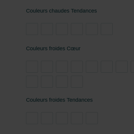
Zehnder Group İç Mekan İklimle
Zehnder Group Nederland bv: 
Couleurs chaudes Tendances
Zehnder Group Sales Internati
Zehnder Group Schweiz AG: D
Zehnder Polska Sp. z o.o.: O
Zehnder Group UK Limited: Pr
Couleurs froides Cœur
Couleurs froides Tendances