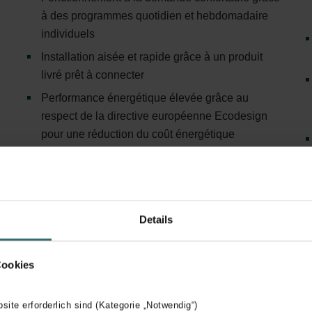
à des programmes quotidien et hebdomadaire
individuels
Installation aisée et rapide grâce à un produit
livré prêt à connecter
e
Performance énergétique élevée grâce au
respect de la directive européenne Ecodesign
pour une réduction du coût énergétique
Options de commande flexibles : appareil de
commande pour montage mural ou support
Details
Cookies
bsite erforderlich sind (Kategorie „Notwendig“)