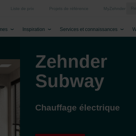
Liste de prix
Projets de référence
MyZehnder
mes
Inspiration
Services et connaissances
W
Zehnder
Subway
Chauffage électrique