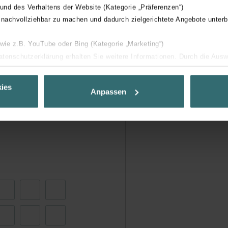
 und des Verhaltens der Website (Kategorie „Präferenzen“)
 nachvollziehbar zu machen und dadurch zielgerichtete Angebote unterb
 wie z.B. YouTube oder Bing (Kategorie „Marketing“)
Datenschutzerklärung erhalten Sie weitere Informationen. Durch die Aus
ehnen sie ab. Bei der Auswahl von „Statistiken“ willigen Sie ein, dass w
Ihnen die bestmögliche Nutzererfahrung zu ermöglichen und Ihnen maß
ies
Anpassen
ur Verfügung zu stellen. Alle Einwilligungen können Sie selbstverständli
.
nder Group
cy
clarations de confidentialité
 s.r.o.: Zásady ochrany osobních údajů
tion des données
lítica de privacidad
ivacy