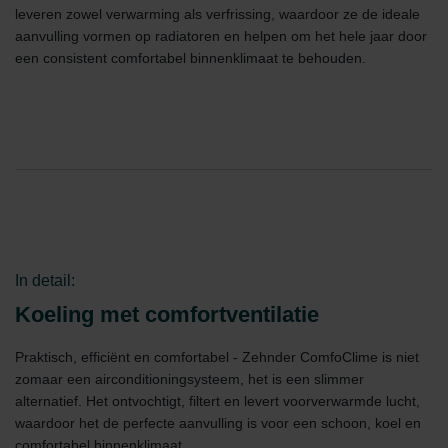
Zehnder Group België nv/sa: Déclarations de confidentialité
leveren zowel verwarming als verfrissing, waardoor ze de ideale
Zehnder Group Czech Republic s.r.o.: Zásady ochrany
aanvulling vormen op radiatoren en helpen om het hele jaar door
osobních údajů
een consistent comfortabel binnenklimaat te behouden.
Zehnder Group France: Protection des données
Zehnder Group Ibérica SAU: Política de privacidad
Zehnder Group Italia S.r.l.: Privacy
Zehnder Group İç Mekan İklimlendirme Sanayi ve Ticaret
Limitet Şirketi: Web Sitesi Çerezleri
Zehnder Group Nederland bv: Privacyverklaringen
Zehnder Group Sales International: Privacy Policy
Zehnder Group Schweiz AG: Datenschutz
Zehnder Polska Sp. z o.o.: Oświadczenie o ochronie
danych Zehnder
In detail:
Zehnder Group UK Limited: Privacy Policy
Koeling met comfortventilatie
Praktisch, efficiënt en comfortabel - Zehnder ComfoClime is niet
zomaar een airconditioningsysteem, het is een slimmer
alternatief. Het ontvochtigt, filtert en levert voorverwarmde lucht,
waardoor het de perfecte aanvulling is voor een schoon, koel en
comfortabel binnenklimaat.