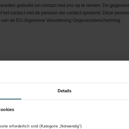
worden gebruikt om contact met ons op te nemen. De gegevens 
f het contact met de persoon die contact opneemt. Deze pers
lit. b van de EU-Algemene Verordening Gegevensbescherming.
e u niet persoonlijk of rechtstreeks identificeren wanneer u e
en onlinediensten waarop we advertenties tonen. Deze informati
n die u koopt of de locatiegegevens van uw IP-adres. We gebrui
Details
 We verzamelen informatie over waar u de aangeboden advertent
Cookies
bsite erforderlich sind (Kategorie „Notwendig“)