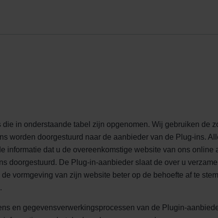
ndirme Sanayi ve Ticaret Limitet Şirketi: Web Sitesi Çerezleri
Privacyverklaringen
onal: Privacy Policy
atenschutz
świadczenie o ochronie danych Zehnder
ivacy Policy
die in onderstaande tabel zijn opgenomen. Wij gebruiken de zog
ns worden doorgestuurd naar de aanbieder van de Plug-ins. Alle
er de informatie dat u de overeenkomstige website van ons onl
ns doorgestuurd. De Plug-in-aanbieder slaat de over u verzame
e vormgeving van zijn website beter op de behoefte af te stemmen
.
ns en gegevensverwerkingsprocessen van de Plugin-aanbieder