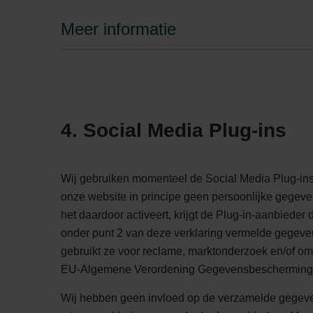
Zehnder Group İç Mekan İklimle
Zehnder Group Nederland bv: 
Meer informatie
Zehnder Group Sales Internati
Zehnder Group Schweiz AG: D
Zehnder Polska Sp. z o.o.: O
Zehnder Group UK Limited: Pr
4. Social Media Plug-ins
Wij gebruiken momenteel de Social Media Plug-ins 
onze website in principe geen persoonlijke gegeve
het daardoor activeert, krijgt de Plug-in-aanbied
onder punt 2 van deze verklaring vermelde gegeve
gebruikt ze voor reclame, marktonderzoek en/of om d
EU-Algemene Verordening Gegevensbescherming
Wij hebben geen invloed op de verzamelde gegeve