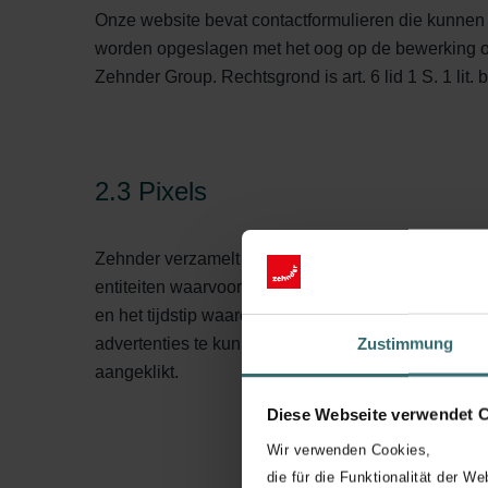
Onze website bevat contactformulieren die kunnen 
worden opgeslagen met het oog op de bewerking o
Zehnder Group. Rechtsgrond is art. 6 lid 1 S. 1 
2.3 Pixels
Zehnder verzamelt gegevens over uw activiteiten di
entiteiten waarvoor we adverteren of de websites 
en het tijdstip waarop u deze bekijkt, de producte
Zustimmung
advertenties te kunnen aanbieden (“Retargeting”).
aangeklikt.
Diese Webseite verwendet 
Wir verwenden Cookies,
die für die Funktionalität der We