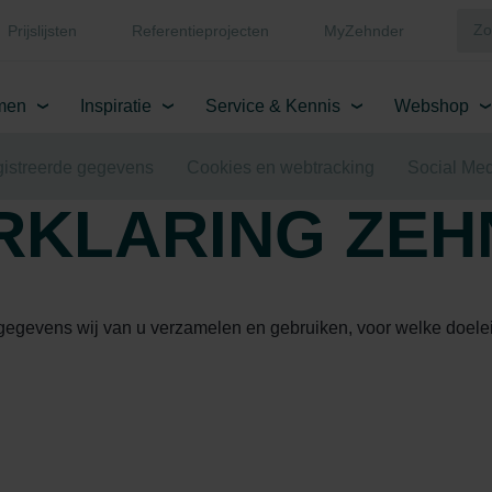
Prijslijsten
Referentieprojecten
MyZehnder
men
Inspiratie
Service & Kennis
Webshop
istreerde gegevens
Cookies en webtracking
Social Med
RKLARING ZE
 gegevens wij van u verzamelen en gebruiken, voor welke doele