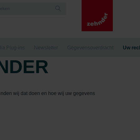
ia Plug-ins
Newsletter
Gegevensoverdracht
Uw rec
HNDER
inden wij dat doen en hoe wij uw gegevens