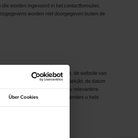
die worden ingevoerd in het contactformulier,
oonsgegevens worden niet doorgegeven buiten de
en bezoek brengt aan onze website, de website van
e kan de inhoud omvatten die u bekijkt, de datum
ken de verzamelde informatie om u relevantere
Über Cookies
ies hebt gezien en welke advertenties u hebt