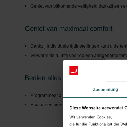
Geniet van bijkomende veiligheid dankzij een ex
Geniet van maximaal comfort
Dankzij individuele tijdinstellingen kunt u de t
Verwarm de ruimte voor op een aangename tem
Bedien alles heel eenvoudig
Zustimmung
Programmeer alle functies snel en comfortabel
Ervaar een nieuwe manier van verwarmen dankzi
Diese Webseite verwendet 
Wir verwenden Cookies,
die für die Funktionalität der We