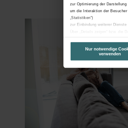
zur Optimierung der Darstellung
um die Interaktion der Besucher
„Statistiken“)
zur Einbindung weiterer Dienste
Über „Details zeigen“ bzw. die 
die jeweiligen Cookies an oder l
unserer Website verwenden, um 
Nur notwendige Cook
verwenden
basierend auf Ihren Interessen z
Datenschutzerklärung widerrufen
Datenschutzerklärung der Zeh
Zehnder Group AG: Data Priva
Zehnder Group België nv/sa: Dé
Zehnder Group Czech Republic
Zehnder Group France: Protec
Zehnder Group Ibérica SAU: Po
Zehnder Group Italia S.r.l.: Pr