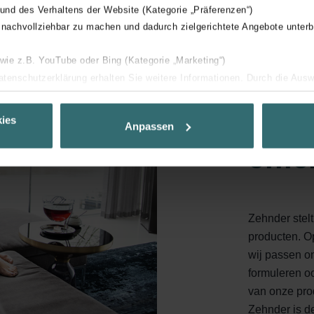
 und des Verhaltens der Website (Kategorie „Präferenzen“)
 nachvollziehbar zu machen und dadurch zielgerichtete Angebote unterb
Zehn
 wie z.B. YouTube oder Bing (Kategorie „Marketing“)
Datenschutzerklärung erhalten Sie weitere Informationen. Durch die Aus
prof
ehnen sie ab. Bei der Auswahl von „Statistiken“ willigen Sie ein, dass w
Ihnen die bestmögliche Nutzererfahrung zu ermöglichen und Ihnen maß
voor
ies
Anpassen
ur Verfügung zu stellen. Alle Einwilligungen können Sie selbstverständli
effic
.
nder Group
cy
Zehnder stelt
clarations de confidentialité
producten. Op
 s.r.o.: Zásady ochrany osobních údajů
wij passen o
tion des données
formuleren o
lítica de privacidad
van onze pro
ivacy
Zehnder is de