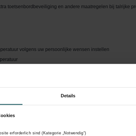
tra toetsenbordbeveiliging en andere maatregelen bij talrijke 
emperatuur volgens uw persoonlijke wensen instellen
peratuur
Details
j innovatieve technieken en regelingen
Cookies
bsite erforderlich sind (Kategorie „Notwendig“)