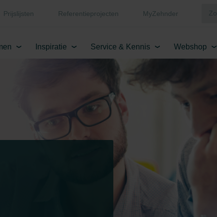
Prijslijsten
Referentieprojecten
MyZehnder
men
Inspiratie
Service & Kennis
Webshop