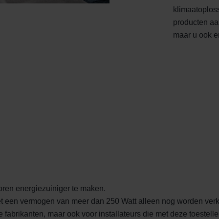
ndirme Sanayi ve Ticaret Limitet Şirketi: Web Sitesi Çerezleri
klimaatoplos
Privacyverklaringen
producten aan
onal: Privacy Policy
maar u ook e
atenschutz
świadczenie o ochronie danych Zehnder
ivacy Policy
toren energiezuiniger te maken.
met een vermogen van meer dan 250 Watt alleen nog worden ver
de fabrikanten, maar ook voor installateurs die met deze toestel