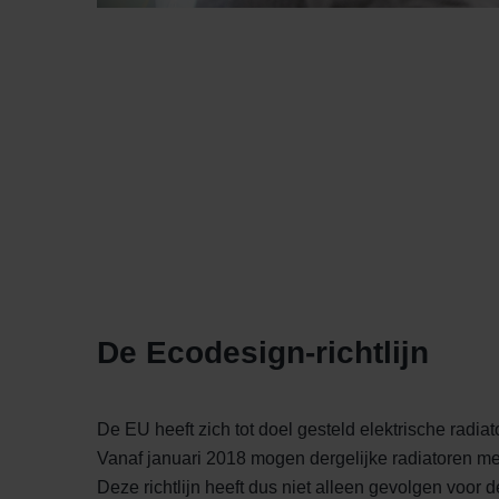
Zehnder Group İç Mekan İklimle
Zehnder Group Nederland bv: 
Zehnder Group Sales Internati
Zehnder Group Schweiz AG: D
Zehnder Polska Sp. z o.o.: O
Zehnder Group UK Limited: Pr
De Ecodesign‐richtlĳn
De EU heeft zich tot doel gesteld elektrische radia
Vanaf januari 2018 mogen dergelijke radiatoren 
Deze richtlijn heeft dus niet alleen gevolgen voor 