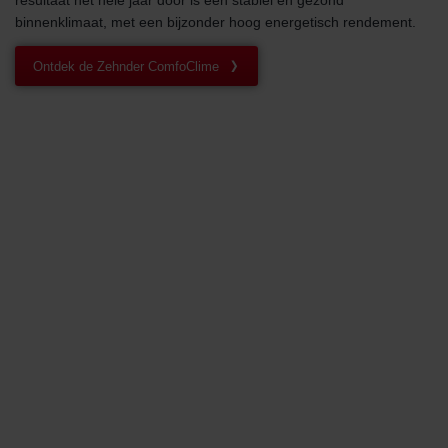
resultaat het hele jaar door is een stabiel en gezond
binnenklimaat, met een bijzonder hoog energetisch rendement.
Ontdek de Zehnder ComfoClime