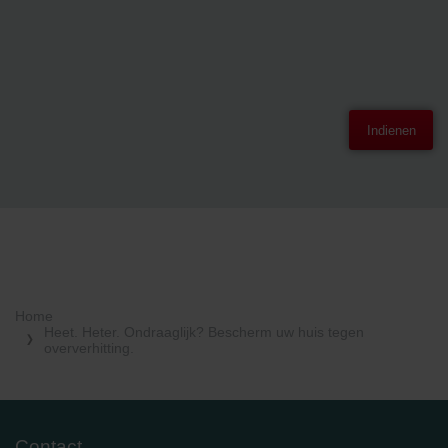
Indienen
Home
Heet. Heter. Ondraaglijk? Bescherm uw huis tegen
oververhitting.
Contact