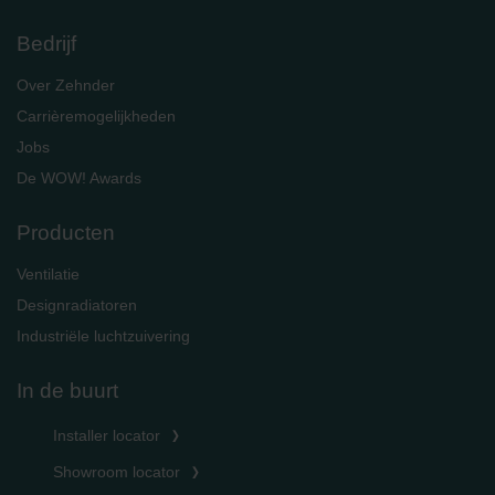
Limitet Şirketi: Web Sitesi Çerezleri
Bedrijf
Zehnder Group Nederland bv: Privacyverklaringen
Zehnder Group Sales International: Privacy Policy
Over Zehnder
Zehnder Group Schweiz AG: Datenschutz
Zehnder Polska Sp. z o.o.: Oświadczenie o ochronie
Carrièremogelijkheden
danych Zehnder
Jobs
Zehnder Group UK Limited: Privacy Policy
De WOW! Awards
Producten
Ventilatie
Designradiatoren
Industriële luchtzuivering
In de buurt
Installer locator
Showroom locator