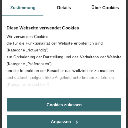
Zustimmung
Details
Über Cookies
Diese Webseite verwendet Cookies
Wir verwenden Cookies,
die für die Funktionalität der Website erforderlich sind
(Kategorie „Notwendig“)
zur Optimierung der Darstellung und des Verhaltens der Website
(Kategorie „Präferenzen“)
um die Interaktion der Besucher nachvollziehbar zu machen
und dadurch zielgerichtete Angebote unterbreiten zu können
(Kategorie „Statistiken“)
zur Einbindung weiterer Dienste wie z.B. YouTube oder Bing
ComfoAir Q filter vervangen
(Kategorie „Marketing“)
Cookies zulassen
Über „Details zeigen“ bzw. die Datenschutzerklärung erhalten
De filter van de unit vervangen is belangrijker dan u denkt. Want
Sie weitere Informationen. Durch die Auswahl der Kategorie
als u elk half jaar de luchtfilter van de ComfoAir Q vervangt, houdt
nehmen Sie die jeweiligen Cookies an oder lehnen sie ab. Bei
Anpassen
u het systeem energiezuinig en stil. En bent u verzekerd van de
der Auswahl von „Statistiken“ willigen Sie ein, dass wir Ihren
gezondste lucht. Last van allergieën aan de luchtwegen?