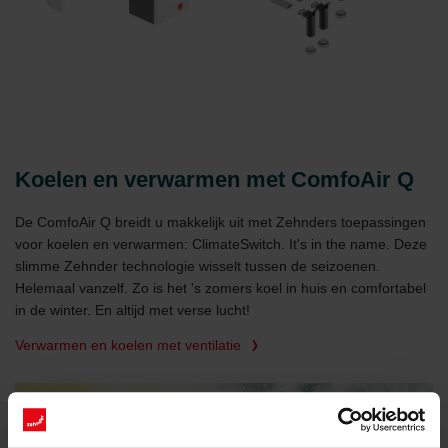
Koelen en verwarmen met ComfoAir Q
De ComfoAir Q breidt u makkelijk uit met Zehnders toepassingen
voor koelen en verwarmen: ClimateSwitch. It's in the name. Deze
slimme Zehnder technologie wisselt tussen de seizoenen.
Helemaal vanzelf. Zo is het 's zomers koel in huis en comfortabel
in de winter. En altijd met verse lucht!
Verwarmen en koelen met ventilatie