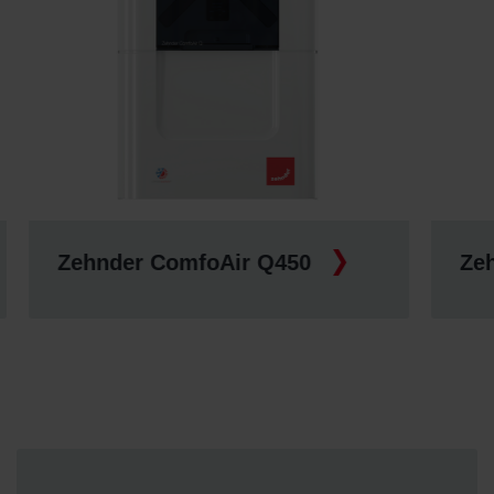
Zehnder ComfoAir Q450
Zeh