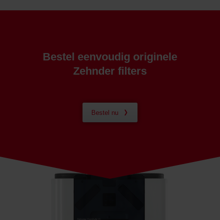
danych Zehnder
Zehnder Group UK Limited: Privacy Policy
Bestel eenvoudig originele
Zehnder filters
Bestel nu