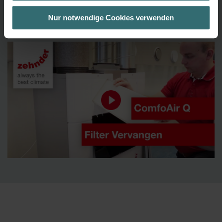
Besuchsverlauf auf unserer Website verwenden, um Ihnen die
Overweeg dan de “F7/ISO ePM1”-filter. Deze houdt ook pollen en
bestmögliche Nutzererfahrung zu ermöglichen und Ihnen
Nur notwendige Cookies verwenden
stof tegen.
maßgeschneiderte Informationen basierend auf Ihren Interessen
zur Verfügung zu stellen. Alle Einwilligungen können Sie
selbstverständlich über einen Link in der Datenschutzerklärung
widerrufen.
Datenschutzerklärung der Zehnder Group
Zehnder Group AG: Data Privacy
Zehnder Group België nv/sa: Déclarations de confidentialité
Zehnder Group Czech Republic s.r.o.: Zásady ochrany
osobních údajů
Zehnder Group France: Protection des données
Zehnder Group Ibérica SAU: Política de privacidad
Zehnder Group Italia S.r.l.: Privacy
Zehnder Group İç Mekan İklimlendirme Sanayi ve Ticaret
Limitet Şirketi: Web Sitesi Çerezleri
Zehnder Group Nederland bv: Privacyverklaringen
Zehnder Group Sales International: Privacy Policy
Zehnder Group Schweiz AG: Datenschutz
Zehnder Polska Sp. z o.o.: Oświadczenie o ochronie