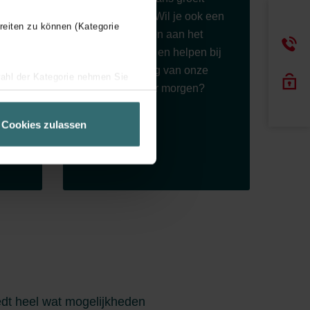
Zehnder snel. Wil je ook een
reiten zu können (Kategorie
tie
bijdrage leveren aan het
succesverhaal en helpen bij
de ontwikkeling van onze
wahl der Kategorie nehmen Sie
e
innovaties voor morgen?
ir Ihren Besuchsverlauf auf
geschneiderte Informationen
Cookies zulassen
ch über einen Link in der
gheid
dt heel wat mogelijkheden