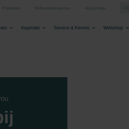
Prijslijsten
Referentieprojecten
MyZehnder
men
Inspiratie
Service & Kennis
Webshop
you
ij