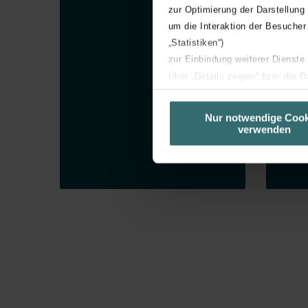
zur Optimierung der Darstellung
wer
um die Interaktion der Besucher
Chi
„Statistiken“)
zur Einbindung weiterer Dienste
Über „Details zeigen“ bzw. die 
die jeweiligen Cookies an oder l
unserer Website verwenden, um 
Nur notwendige Cook
verwenden
basierend auf Ihren Interessen z
Datenschutzerklärung widerrufen
Datenschutzerklärung der Zeh
Zehnder Group AG: Data Priva
Zehnder Group België nv/sa: Dé
Zehnder Group Czech Republic
Zehnder Group France: Protec
Zehnder Group Ibérica SAU: Po
Zehnder Group Italia S.r.l.: Pr