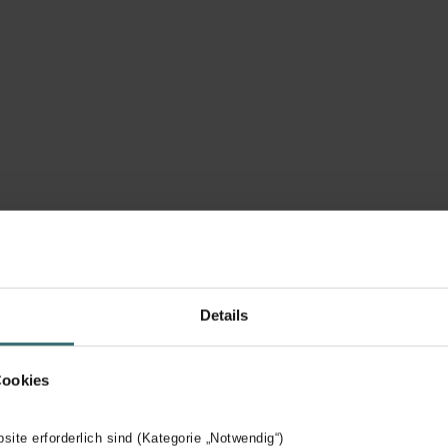
reldwijde
Wij zijn één
Details
ganisatie
grote familie
Cookies
 wereldwijde
Bij Zehnder gaan we uit 
esverhaal wordt
samenwerken. De
bsite erforderlich sind (Kategorie „Notwendig“)
chreven door onze 4.000
familiewaarden die ruim 