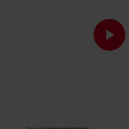
Zehnder Group İç Mekan İklimle
Zehnder Group Nederland bv: 
Zehnder Group Sales Internati
Zehnder Group Schweiz AG: D
Zehnder Polska Sp. z o.o.: O
Zehnder Group UK Limited: Pr
Jouw carrièremogelijkheden