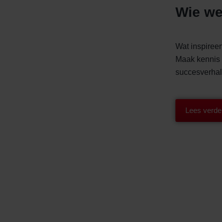
ndirme Sanayi ve Ticaret Limitet Şirketi: Web Sitesi Çerezleri
Wie we
Privacyverklaringen
onal: Privacy Policy
atenschutz
Wat inspiree
świadczenie o ochronie danych Zehnder
Maak kennis 
ivacy Policy
succesverhal
Lees verde