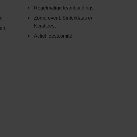
Regelmatige teambuildings
n
Zomerevent, Sinterklaas en
Kerstfeest
gen
Actief feestcomité