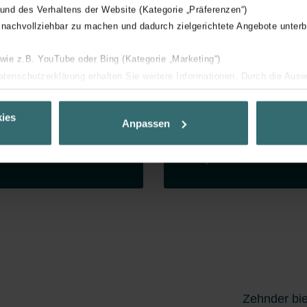
 und des Verhaltens der Website (Kategorie „Präferenzen“)
knemers in Europa,
jaar geleden de basis
 nachvollziehbar zu machen und dadurch zielgerichtete Angebote unterb
na en Noord-Amerika.
vormden van de organisa
zijn nog steeds een
 wie z.B. YouTube oder Bing (Kategorie „Marketing“)
belangrijk onderdeel van
Datenschutzerklärung erhalten Sie weitere Informationen. Durch die Aus
onze bedrijfscultuur. Onz
ehnen sie ab. Bei der Auswahl von „Statistiken“ willigen Sie ein, dass w
kernwaarden zijn
Ihnen die bestmögliche Nutzererfahrung zu ermöglichen und Ihnen maß
ies
klantgerichtheid, respect,
Anpassen
ur Verfügung zu stellen. Alle Einwilligungen können Sie selbstverständli
vertrouwen, nieuwsgieri
.
en openheid.
nder Group
cy
clarations de confidentialité
 s.r.o.: Zásady ochrany osobních údajů
tion des données
lítica de privacidad
ivacy
Zehnder bie