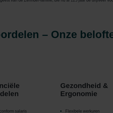
est van de Zehnder-familie, die nu al 125 jaar de drijfveer voor 
ordelen – Onze belofte
nciële
Gezondheid &
delen
Ergonomie
conform salaris
Flexibele werkuren