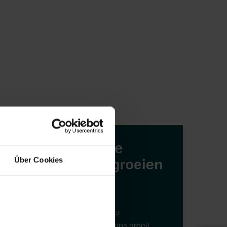
Laten we
Über Cookies
samen groeien
van
Dankzij onze
gepassioneerde
125
binnenklimaatfans groeit