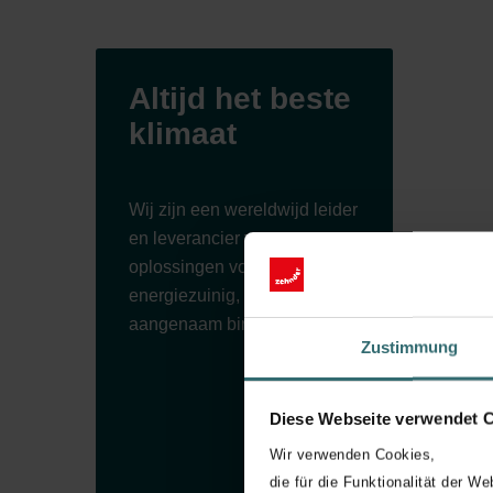
Altijd het beste
klimaat
Wij zijn een wereldwijd leider
en leverancier van
oplossingen voor een
energiezuinig, gezond en
We
aangenaam binnenklimaat.
Zustimmung
or
Diese Webseite verwendet 
Ons
Wir verwenden Cookies,
succ
die für die Funktionalität der We
ges