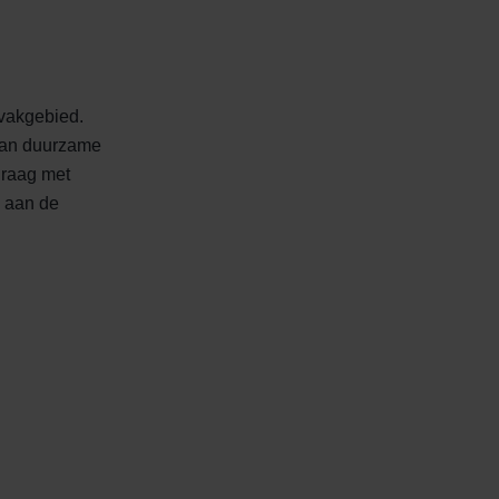
 vakgebied.
aan duurzame
graag met
n aan de