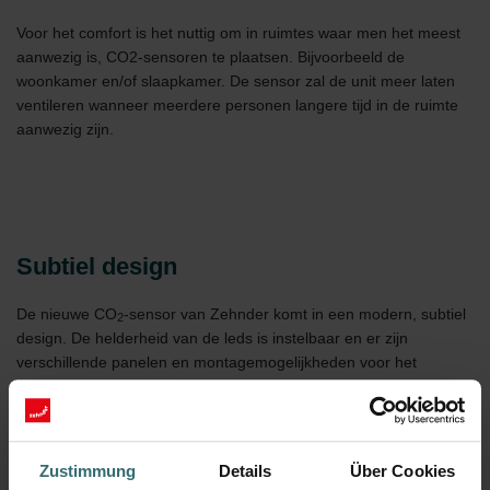
Voor het comfort is het nuttig om in ruimtes waar men het meest
aanwezig is, CO2-sensoren te plaatsen. Bijvoorbeeld de
woonkamer en/of slaapkamer. De sensor zal de unit meer laten
ventileren wanneer meerdere personen langere tijd in de ruimte
aanwezig zijn.
Subtiel design
De nieuwe CO
-sensor van Zehnder komt in een modern, subtiel
2
design. De helderheid van de leds is instelbaar en er zijn
verschillende panelen en montagemogelijkheden voor het
gangbare schakelmateriaal. Kortom, een gebruiksvriendelijke
gebruikersinterface en maximaal tevreden klanten.
Zustimmung
Details
Über Cookies