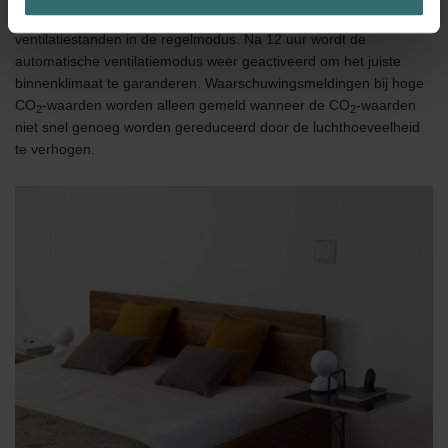
maßgeschneiderte Informationen basierend auf Ihren Interessen
tussen automatische ventilatie of één van de drie
zur Verfügung zu stellen. Alle Einwilligungen können Sie
ventilatiestanden in de regelmodus. Na 12 uur wordt de
selbstverständlich über einen Link in der Datenschutzerklärung
automatische ventilatiemodus weer geactiveerd om het juiste
widerrufen.
binnenklimaat te garanderen. Waarschuwingsmeldingen bij hoge
CO
-waarden worden alleen gemeld wanneer de CO
-waarden
2
2
Datenschutzerklärung der Zehnder Group
niet snel genoeg worden gereduceerd door de luchthoeveelheid
Zehnder Group AG: Data Privacy
te verhogen.
Zehnder Group België nv/sa: Déclarations de confidentialité
Zehnder Group Czech Republic s.r.o.: Zásady ochrany
osobních údajů
Zehnder Group France: Protection des données
Zehnder Group Ibérica SAU: Política de privacidad
Zehnder Group Italia S.r.l.: Privacy
Zehnder Group İç Mekan İklimlendirme Sanayi ve Ticaret
Limitet Şirketi: Web Sitesi Çerezleri
Zehnder Group Nederland bv: Privacyverklaringen
Zehnder Group Sales International: Privacy Policy
Zehnder Group Schweiz AG: Datenschutz
Zehnder Polska Sp. z o.o.: Oświadczenie o ochronie
danych Zehnder
Zehnder Group UK Limited: Privacy Policy