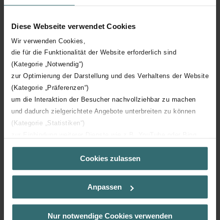
Diese Webseite verwendet Cookies
Wir verwenden Cookies,
die für die Funktionalität der Website erforderlich sind
(Kategorie „Notwendig“)
zur Optimierung der Darstellung und des Verhaltens der Website
(Kategorie „Präferenzen“)
um die Interaktion der Besucher nachvollziehbar zu machen
und dadurch zielgerichtete Angebote unterbreiten zu können
(Kategorie „Statistiken“)
zur Einbindung weiterer Dienste wie z.B. YouTube oder Bing
(Kategorie „Marketing“)
Cookies zulassen
Über „Details zeigen“ bzw. die Datenschutzerklärung erhalten
Sie weitere Informationen. Durch die Auswahl der Kategorie
nehmen Sie die jeweiligen Cookies an oder lehnen sie ab. Bei
Zorgeloos gevoel
Anpassen
der Auswahl von „Statistiken“ willigen Sie ein, dass wir Ihren
Besuchsverlauf auf unserer Website verwenden, um Ihnen die
De bediening via één knop is makkelijk te begrijpen en eenvoudig
bestmögliche Nutzererfahrung zu ermöglichen und Ihnen
Nur notwendige Cookies verwenden
te bedienen. Wanneer de CO
-sensor in bedrijf is gesteld, kiest u
2