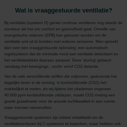
Wat is vraaggestuurde ventilatie?
Bij ventilatie (systeem D) geniet continue ventileren nog steeds de
voorkeur als het om comfort en gezondheid gaat. Omwille van
energetische redenen (EPB) kan gekozen worden om de
ventilatie-unit uit te breiden met externe sensoren. Men spreekt
dan over een vraaggestuurde oplossing: een automatisch
regelsysteem dat de minimale nood aan ventilatie detecteert en
het ventilatiedebiet daaraan aanpast. Deze ‘sturing’ gebeurt
vandaag met bewegings-, vocht- en/of CO2-detectie.
Van de vele verschillende stoffen die vrijkomen, gedurende het
dagelijks leven in de woning, is koolstofdioxide (CO2) het
makkelijkst te meten, én wij tijdens het uitademen ongeveer
40.000 ppm koolstofdioxide uitblazen, maakt CO2-meting een
goede graadmeter voor de actuele luchtkwaliteit in een ruimte
waar mensen samenzitten.
Vraaggestuurde systemen zijn initieel ontwikkeld om de
ventilatieverliezen bij C-systemen te beperken, maar hebben ook