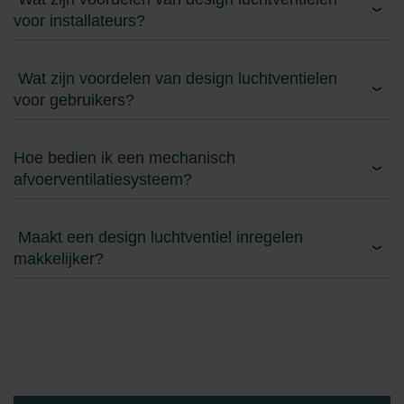
Zehnder Group Nederland bv: Privacyverklaringen
voor installateurs?
Zehnder Group Sales International: Privacy Policy
Zehnder Group Schweiz AG: Datenschutz
Zehnder Polska Sp. z o.o.: Oświadczenie o ochronie
Wat zijn voordelen van design luchtventielen
danych Zehnder
voor gebruikers?
Zehnder Group UK Limited: Privacy Policy
Hoe bedien ik een mechanisch
afvoerventilatiesysteem?
Maakt een design luchtventiel inregelen
makkelijker?