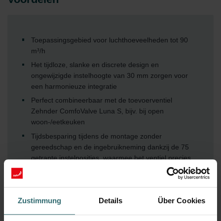
Toepassingsgebied voor luchthoeveelheden tot 90
m³/h
Het tijdloze, slanke en discrete design en
ongewijzigde instelhoogte van 30 mm zorgen voor
een harmonieuze integratie
Perfect combineerbaar met de toevoerventiel
Zehnder ComfoValve Luna S, bijv. bij open
woon-/eetkeuken
Tijdsbesparing tijdens de montage zonder
gereedschap en de ingebruikneming dankzij de 75
getrapte instelposities, waarmee het ventiel precies
en eenvoudig kan worden ingesteld en de
ventielpositie bij de ingebruikneming kan worden
gedocumenteerd
Zustimmung
Details
Über Cookies
Vergrendeling van de ingestelde luchthoeveelheid
voorkomt onbedoelde wijziging tijdens de reiniging