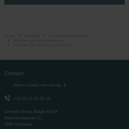
Home
Ventilatie
Luchtverdeelsysteem
Ventielen en designroosters
Zehnder ComfoValve Luna E125
Contact
Neem contact met ons op
+32 (0) 15 28 05 10
Zehnder Group België NV/SA
Wayenborgstraat 21
2800 Mechelen