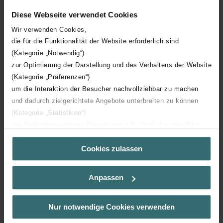
Hoge mate van klanttevredenheid door zorgvuldig
Diese Webseite verwendet Cookies
geselecteerde materialen van hoge kwaliteit, uv- en
krasbestendig, kleurvast en eenvoudig te reinigen
Wir verwenden Cookies,
Meer tonen
die für die Funktionalität der Website erforderlich sind
(Kategorie „Notwendig“)
zur Optimierung der Darstellung und des Verhaltens der Website
(Kategorie „Präferenzen“)
um die Interaktion der Besucher nachvollziehbar zu machen
und dadurch zielgerichtete Angebote unterbreiten zu können
(Kategorie „Statistiken“)
zur Einbindung weiterer Dienste wie z.B. YouTube oder Bing
Downloads
(Kategorie „Marketing“)
Cookies zulassen
Über „Details zeigen“ bzw. die Datenschutzerklärung erhalten
loading...
Sie weitere Informationen. Durch die Auswahl der Kategorie
nehmen Sie die jeweiligen Cookies an oder lehnen sie ab. Bei
Anpassen
der Auswahl von „Statistiken“ willigen Sie ein, dass wir Ihren
Besuchsverlauf auf unserer Website verwenden, um Ihnen die
bestmögliche Nutzererfahrung zu ermöglichen und Ihnen
Nur notwendige Cookies verwenden
Artikelen
maßgeschneiderte Informationen basierend auf Ihren Interessen