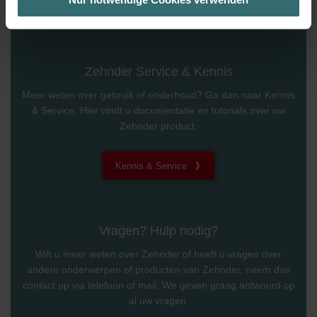
maßgeschneiderte Informationen basierend auf Ihren Interessen
zur Verfügung zu stellen. Alle Einwilligungen können Sie
selbstverständlich über einen Link in der Datenschutzerklärung
widerrufen.
Zehnder Service & Kennis
Datenschutzerklärung der Zehnder Group
Meer weten over gebruik of onderhoud? Ga dan naar Kennis
Zehnder Group AG: Data Privacy
& Service. Hier vindt u documentatie en tutorials over uw
Zehnder Group België nv/sa: Déclarations de confidentialité
Zehnder product.
Zehnder Group Czech Republic s.r.o.: Zásady ochrany
osobních údajů
Zehnder Group France: Protection des données
Kennis & Service
Zehnder Group Ibérica SAU: Política de privacidad
Zehnder Group Italia S.r.l.: Privacy
Zehnder Group İç Mekan İklimlendirme Sanayi ve Ticaret
Limitet Şirketi: Web Sitesi Çerezleri
Vragen? Hulp nodig?
Zehnder Group Nederland bv: Privacyverklaringen
Wilt u meer weten over Zehnder of heeft u vragen over
Zehnder Group Sales International: Privacy Policy
andere onderwerpen of producten van Zehnder, neem dan
Zehnder Group Schweiz AG: Datenschutz
contact op via telefoon of mail. We geven graag antwoord op
Zehnder Polska Sp. z o.o.: Oświadczenie o ochronie
al uw vragen.
danych Zehnder