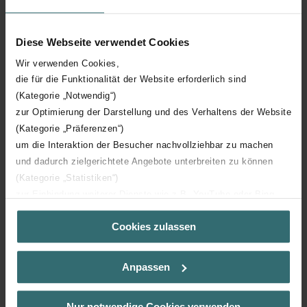
Diese Webseite verwendet Cookies
Wir verwenden Cookies,
die für die Funktionalität der Website erforderlich sind
(Kategorie „Notwendig“)
zur Optimierung der Darstellung und des Verhaltens der Website
(Kategorie „Präferenzen“)
um die Interaktion der Besucher nachvollziehbar zu machen
und dadurch zielgerichtete Angebote unterbreiten zu können
(Kategorie „Statistiken“)
zur Einbindung weiterer Dienste wie z.B. YouTube oder Bing
Een nog gezonder
(Kategorie „Marketing“)
binnenklimaat? Samen
Cookies zulassen
Über „Details zeigen“ bzw. die Datenschutzerklärung erhalten
gaan we verder!
Sie weitere Informationen. Durch die Auswahl der Kategorie
nehmen Sie die jeweiligen Cookies an oder lehnen sie ab. Bei
Anpassen
der Auswahl von „Statistiken“ willigen Sie ein, dass wir Ihren
Besuchsverlauf auf unserer Website verwenden, um Ihnen die
bestmögliche Nutzererfahrung zu ermöglichen und Ihnen
Nur notwendige Cookies verwenden