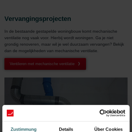
Vervangingsprojecten
In de bestaande gestapelde woningbouw komt mechanische
ventilatie nog vaak voor. Hierbij wordt woningen. Ga je niet
grondig renoveren, maar wil je wel duurzaam vervangen? Bekijk
dan de mogelijkheden van mechanische ventilatie.
Ventileren met mechanische ventilatie
Zustimmung
Details
Über Cookies