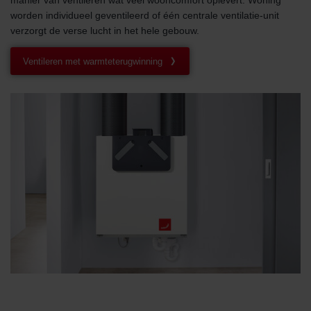
manier van ventileren wat veel wooncomfort oplevert. Woning
worden individueel geventileerd of één centrale ventilatie-unit
verzorgt de verse lucht in het hele gebouw.
Ventileren met warmteterugwinning