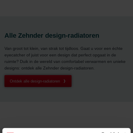
Alle Zehnder design-radiatoren
Van groot tot klein, van strak tot tijdloos. Gaat u voor een échte
eyecatcher of juist voor een design dat perfect opgaat in de
ruimte? Duik in de wereld van comfortabel verwarmen en unieke
designs: ontdek alle Zehnder design-radiatoren.
Ontdek alle design-radiatoren