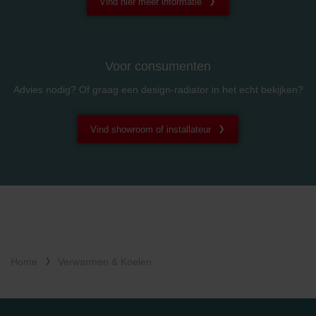
Vind hier meer informatie
Zehnder Group Schweiz AG: Datenschutz
Zehnder Polska Sp. z o.o.: Oświadczenie o ochronie
danych Zehnder
Zehnder Group UK Limited: Privacy Policy
Voor consumenten
Advies nodig? Of graag een design-radiator in het echt bekijken?
Vind showroom of installateur
Home
Verwarmen & Koelen