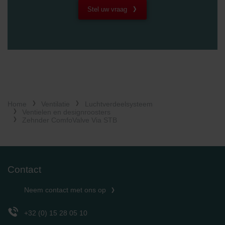
Stel uw vraag
Zehnder Group France: Protection des données
Zehnder Group Ibérica SAU: Política de privacidad
Zehnder Group Italia S.r.l.: Privacy
Zehnder Group İç Mekan İklimlendirme Sanayi ve Ticaret
Limitet Şirketi: Web Sitesi Çerezleri
Zehnder Group Nederland bv: Privacyverklaringen
Zehnder Group Sales International: Privacy Policy
Zehnder Group Schweiz AG: Datenschutz
Zehnder Polska Sp. z o.o.: Oświadczenie o ochronie
Home
Ventilatie
Luchtverdeelsysteem
danych Zehnder
Ventielen en designroosters
Zehnder ComfoValve Via STB
Zehnder Group UK Limited: Privacy Policy
Contact
Neem contact met ons op
+32 (0) 15 28 05 10