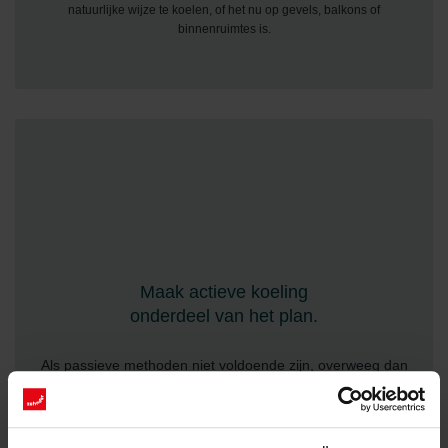
natuurlijke wijze te koelen, of het nu op gevels, balkons of
binnenruimtes is.
Maak actieve koeling
onderdeel van het plan.
Als passieve methoden niet voldoende zijn, overweeg dan
ventilatie met temperatuurregeling, stralingspanelen in het
plafond of omkeerbare warmtepompen.