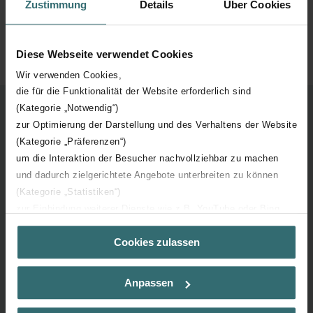
Zustimmung
Details
Über Cookies
Diese Webseite verwendet Cookies
Wir verwenden Cookies,
die für die Funktionalität der Website erforderlich sind
(Kategorie „Notwendig“)
zur Optimierung der Darstellung und des Verhaltens der Website
Hoe werkt koelen?
(Kategorie „Präferenzen“)
um die Interaktion der Besucher nachvollziehbar zu machen
und dadurch zielgerichtete Angebote unterbreiten zu können
(Kategorie „Statistiken“)
zur Einbindung weiterer Dienste wie z.B. YouTube oder Bing
(Kategorie „Marketing“)
Cookies zulassen
Über „Details zeigen“ bzw. die Datenschutzerklärung erhalten
Sie weitere Informationen. Durch die Auswahl der Kategorie
nehmen Sie die jeweiligen Cookies an oder lehnen sie ab. Bei
Anpassen
der Auswahl von „Statistiken“ willigen Sie ein, dass wir Ihren
Besuchsverlauf auf unserer Website verwenden, um Ihnen die