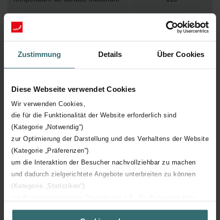
Pression de service maximum
1000
Longueur technique
598 mm
Zustimmung
Details
Über Cookies
Hauteur technique
292 mm
Diese Webseite verwendet Cookies
Profondeur technique
62 mm
Wir verwenden Cookies,
die für die Funktionalität der Website erforderlich sind
(Kategorie „Notwendig“)
Nombre d'éléments
13
zur Optimierung der Darstellung und des Verhaltens der Website
(Kategorie „Präferenzen“)
Orientation
V
um die Interaktion der Besucher nachvollziehbar zu machen
und dadurch zielgerichtete Angebote unterbreiten zu können
Certification CE
Y
(Kategorie „Statistiken“)
zur Einbindung weiterer Dienste wie z.B. YouTube oder Bing
Certification NF
00
(Kategorie „Marketing“)