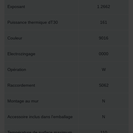
Exposant
1.2662
Puissance thermique dT30
161
Couleur
9016
Electrozingage
0000
Opération
W
Raccordement
S062
Montage au mur
N
Accessoire inclus dans l'emballage
N
Température de surface maximum
110