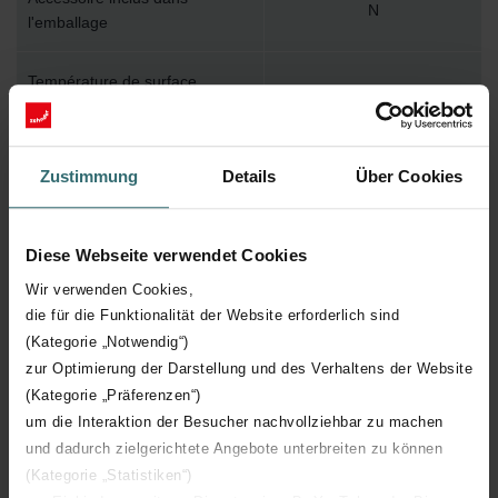
N
l'emballage
Température de surface
110
maximum
Pression de service maximum
1000
Zustimmung
Details
Über Cookies
Longueur technique
1047 mm
Diese Webseite verwendet Cookies
Hauteur technique
260 mm
Wir verwenden Cookies,
die für die Funktionalität der Website erforderlich sind
Profondeur technique
62 mm
(Kategorie „Notwendig“)
zur Optimierung der Darstellung und des Verhaltens der Website
(Kategorie „Präferenzen“)
Nombre d'éléments
16
um die Interaktion der Besucher nachvollziehbar zu machen
und dadurch zielgerichtete Angebote unterbreiten zu können
Orientation
V
(Kategorie „Statistiken“)