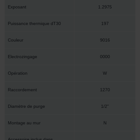
Exposant
1.2975
Puissance thermique dT30
197
Couleur
9016
Electrozingage
0000
Opération
W
Raccordement
1270
Diamètre de purge
1/2"
Montage au mur
N
Accessoire inclus dans