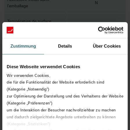
N
l'emballage
Température de surface
110
maximum
Pression de service maximum
1000
Zustimmung
Details
Über Cookies
Longueur technique
348 mm
Diese Webseite verwendet Cookies
Hauteur technique
408 mm
Wir verwenden Cookies,
die für die Funktionalität der Website erforderlich sind
Profondeur technique
62 mm
(Kategorie „Notwendig“)
zur Optimierung der Darstellung und des Verhaltens der Website
(Kategorie „Präferenzen“)
Nombre d'éléments
7
um die Interaktion der Besucher nachvollziehbar zu machen
und dadurch zielgerichtete Angebote unterbreiten zu können
Orientation
V
(Kategorie „Statistiken“)