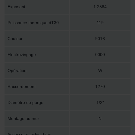
Exposant
1.2584
Puissance thermique dT30
119
Couleur
9016
Electrozingage
0000
Opération
W
Raccordement
1270
Diamètre de purge
1/2"
Montage au mur
N
Accessoire inclus dans