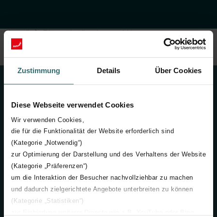
Accueil
Filtre anti-pollen de compétition
S'inscrire au succès du filtre anti-pollen compétition
Zustimmung
Details
Über Cookies
Contact
Diese Webseite verwendet Cookies
Contactez-nous
Wir verwenden Cookies,
+32 (0) 15 28 05 10
die für die Funktionalität der Website erforderlich sind
(Kategorie „Notwendig“)
Zehnder Group België NV/SA
zur Optimierung der Darstellung und des Verhaltens der Website
Wayenborgstraat 21
(Kategorie „Präferenzen“)
2800 Mechelen
um die Interaktion der Besucher nachvollziehbar zu machen
België
und dadurch zielgerichtete Angebote unterbreiten zu können
(Kategorie „Statistiken“)
zur Einbindung weiterer Dienste wie z.B. YouTube oder Bing
Français