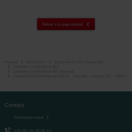
Retour à la page produit
Accueil
Ventilation
Système C non résidentiel
Zehnder ComfoRoof MX
Zehnder ComfoRoof MX Manual
ComfoRoof MX Manual 310 D - Tourelle - moteur DC - 400V
Contact
Contactez-nous
+32 (0) 15 28 05 10