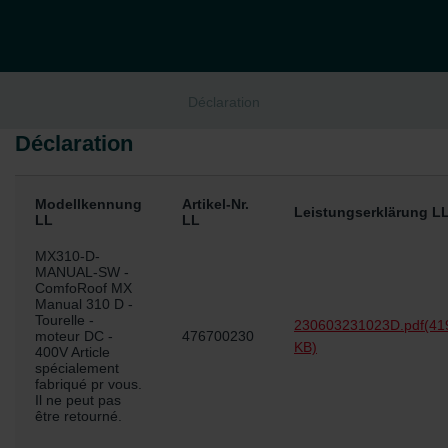
Déclaration
Déclaration
Modellkennung
Artikel-Nr.
Leistungserklärung L
LL
LL
MX310-D-
MANUAL-SW -
ComfoRoof MX
Manual 310 D -
Tourelle -
230603231023D.pdf
(41
moteur DC -
476700230
KB)
400V Article
spécialement
fabriqué pr vous.
Il ne peut pas
être retourné.