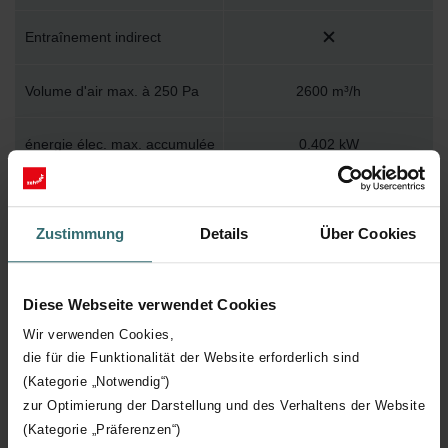
Entraînement indirect
Volume d'air max. à 250 Pa
2600 m³/h
énergie élec. max. accumulée
0.402 kW
Volume d'air max. à 500 Pa
0 m³/h
Zustimmung
Details
Über Cookies
hauteur utile
605 mm
température moyenne
Diese Webseite verwendet Cookies
60 °C
maximale (permanente)
Wir verwenden Cookies,
die für die Funktionalität der Website erforderlich sind
Conception du capot
Champignon
(Kategorie „Notwendig“)
zur Optimierung der Darstellung und des Verhaltens der Website
(Kategorie „Präferenzen“)
Avec commutateur de service