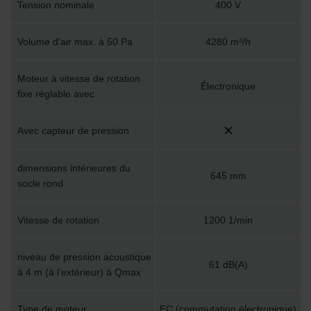
Tension nominale
400 V
osobních údajů
Zehnder Group France: Protection des données
Zehnder Group Ibérica SAU: Política de privacidad
Volume d'air max. à 50 Pa
4280 m³/h
Zehnder Group Italia S.r.l.: Privacy
Zehnder Group İç Mekan İklimlendirme Sanayi ve Ticaret
Moteur à vitesse de rotation
Limitet Şirketi: Web Sitesi Çerezleri
Électronique
fixe réglable avec
Zehnder Group Nederland bv: Privacyverklaringen
Zehnder Group Sales International: Privacy Policy
Zehnder Group Schweiz AG: Datenschutz
Avec capteur de pression
Zehnder Polska Sp. z o.o.: Oświadczenie o ochronie
danych Zehnder
dimensions intérieures du
Zehnder Group UK Limited: Privacy Policy
645 mm
socle rond
Vitesse de rotation
1200 1/min
niveau de pression acoustique
61 dB(A)
à 4 m (à l’extérieur) à Qmax
Type de moteur
EC (commutation électronique)