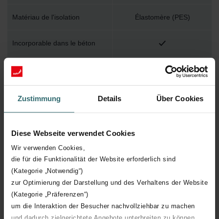
Matériau de l'isolation
Élastomère (PES)
Incorporable dans le béton
résistance thermique Rd
0.27 (m².K)/W
longueur de travail
20000 mm
Zustimmung
Details
Über Cookies
diamètre nominal du conduit
90 mm
Diese Webseite verwendet Cookies
Type de production
Autre
Wir verwenden Cookies,
die für die Funktionalität der Website erforderlich sind
(Kategorie „Notwendig“)
Raccordement 2
Embout d'insertion
zur Optimierung der Darstellung und des Verhaltens der Website
(Kategorie „Präferenzen“)
Matériau du conduit
Plastique
um die Interaktion der Besucher nachvollziehbar zu machen
und dadurch zielgerichtete Angebote unterbreiten zu können