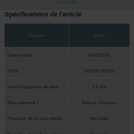
Data Table
Spécifications de l'article
Étiquette
Valeur
Code produit
990328030
GTIN
7613367205228
Gaine d'épaisseur de paroi
1.5 mm
Raccordement 1
Embout d'insertion
Protection de surface interne
Non traité