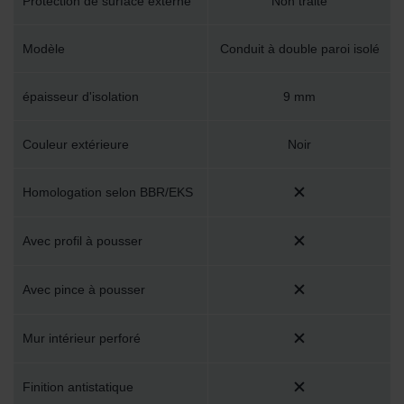
Protection de surface externe
Non traité
Modèle
Conduit à double paroi isolé
épaisseur d'isolation
9 mm
Couleur extérieure
Noir
Homologation selon BBR/EKS
Avec profil à pousser
Avec pince à pousser
Mur intérieur perforé
Finition antistatique