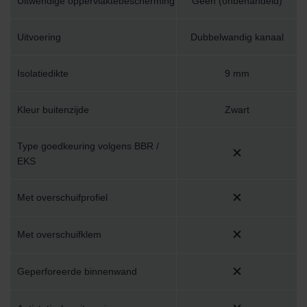
Uitwendige oppervlaktebescherming
Geen (onbehandeld)
Uitvoering
Dubbelwandig kanaal
Isolatiedikte
9 mm
Kleur buitenzijde
Zwart
Type goedkeuring volgens BBR /
EKS
Met overschuifprofiel
Met overschuifklem
Geperforeerde binnenwand