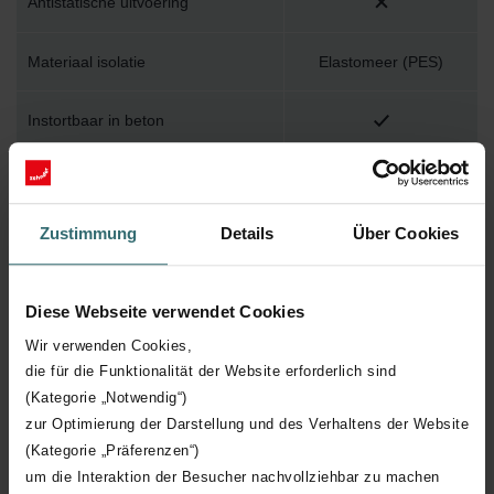
Antistatische uitvoering
Materiaal isolatie
Elastomeer (PES)
Instortbaar in beton
Warmteweerstand Rd
0.27 (m².K)/W
Zustimmung
Details
Über Cookies
Werkende lengte
20000 mm
Nom. kanaaldiameter
90 mm
Diese Webseite verwendet Cookies
Wir verwenden Cookies,
Productiewijze
Overig
die für die Funktionalität der Website erforderlich sind
(Kategorie „Notwendig“)
Aansluiting 2
Insteekuiteinde
zur Optimierung der Darstellung und des Verhaltens der Website
(Kategorie „Präferenzen“)
Materiaal kanaal
Kunststof
um die Interaktion der Besucher nachvollziehbar zu machen