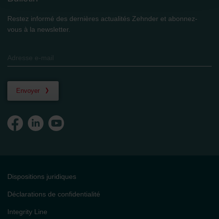
Datenschutzerklärung der Zehnder Group
Zehnder Group AG: Data Privacy
Restez informé des dernières actualités Zehnder et abonnez-
Zehnder Group België nv/sa: Déclarations de confidentialité
vous à la newsletter.
Zehnder Group Czech Republic s.r.o.: Zásady ochrany
osobních údajů
Zehnder Group France: Protection des données
Zehnder Group Ibérica SAU: Política de privacidad
Zehnder Group Italia S.r.l.: Privacy
Zehnder Group İç Mekan İklimlendirme Sanayi ve Ticaret
Envoyer
Limitet Şirketi: Web Sitesi Çerezleri
Zehnder Group Nederland bv: Privacyverklaringen
Zehnder Group Sales International: Privacy Policy
Zehnder Group Schweiz AG: Datenschutz
Zehnder Polska Sp. z o.o.: Oświadczenie o ochronie
danych Zehnder
Zehnder Group UK Limited: Privacy Policy
Dispositions juridiques
Déclarations de confidentialité
Integrity Line