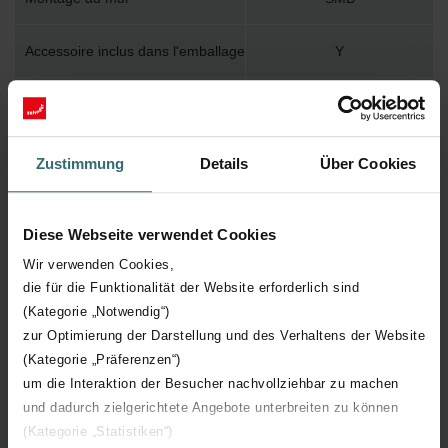
Accessoire inclus dans l'emballage
Y
Température de surface maximum
110
Pression de service maximum
1000
Zustimmung
Details
Über Cookies
Longueur technique
498 mm
Diese Webseite verwendet Cookies
Hauteur technique
1807 mm
Wir verwenden Cookies,
die für die Funktionalität der Website erforderlich sind
(Kategorie „Notwendig“)
Profondeur technique
62 mm
zur Optimierung der Darstellung und des Verhaltens der Website
(Kategorie „Präferenzen“)
Nombre d'éléments
10
um die Interaktion der Besucher nachvollziehbar zu machen
und dadurch zielgerichtete Angebote unterbreiten zu können
Orientation
V
(Kategorie „Statistiken“)