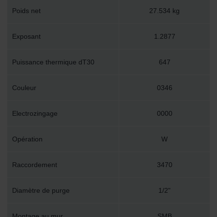
Poids net
27.534 kg
Exposant
1.2877
Puissance thermique dT30
647
Couleur
0346
Electrozingage
0000
Opération
W
Raccordement
3470
Diamètre de purge
1/2"
Montage au mur
SMB