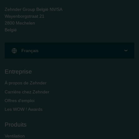
Zehnder Group UK Limited: Privacy Policy
Zehnder Group België NV/SA
Wayenborgstraat 21
2800 Mechelen
België
Français
Entreprise
À propos de Zehnder
Carrière chez Zehnder
Offres d'emploi
Les WOW ! Awards
Produits
Ventilation