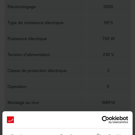
Electrozingage
0000
Type de résistance électrique
RFS
Puissance électrique
750 W
Tension d'alimentation
230 V
Classe de protection électrique
2
Opération
E
Montage au mur
WBFIA
Longueur technique
700 mm
Hauteur technique
1800 mm