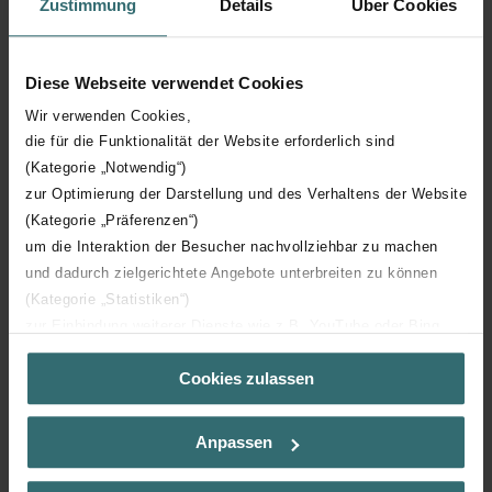
Zustimmung
Details
Über Cookies
Profondeur technique
48 mm
Diese Webseite verwendet Cookies
Orientation
V
Wir verwenden Cookies,
die für die Funktionalität der Website erforderlich sind
(Kategorie „Notwendig“)
Certification CE
Y
zur Optimierung der Darstellung und des Verhaltens der Website
(Kategorie „Präferenzen“)
Certification NF
00
um die Interaktion der Besucher nachvollziehbar zu machen
und dadurch zielgerichtete Angebote unterbreiten zu können
(Kategorie „Statistiken“)
zur Einbindung weiterer Dienste wie z.B. YouTube oder Bing
(Kategorie „Marketing“)
Cookies zulassen
Über „Details zeigen“ bzw. die Datenschutzerklärung erhalten
Téléchargements
Sie weitere Informationen. Durch die Auswahl der Kategorie
nehmen Sie die jeweiligen Cookies an oder lehnen sie ab. Bei
loading...
Anpassen
der Auswahl von „Statistiken“ willigen Sie ein, dass wir Ihren
Besuchsverlauf auf unserer Website verwenden, um Ihnen die