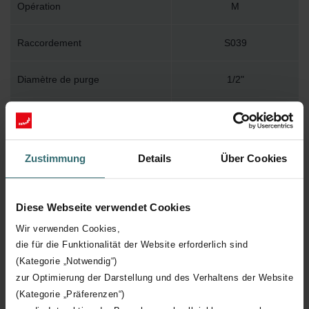
Opération
M
Raccordement
S039
Diamètre de purge
1/2"
Montage au mur
WBTR
Accessoire inclus dans l'emballage
Y
Zustimmung
Details
Über Cookies
Température de surface maximum
120
Diese Webseite verwendet Cookies
Pression de service maximum
1200
Wir verwenden Cookies,
die für die Funktionalität der Website erforderlich sind
(Kategorie „Notwendig“)
Longueur technique
496 mm
zur Optimierung der Darstellung und des Verhaltens der Website
(Kategorie „Präferenzen“)
Hauteur technique
1798 mm