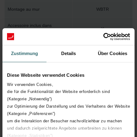
Montage au mur
WBTR
Accessoire inclus dans
Y
l'emballage
Température de surface
120
Zustimmung
Details
Über Cookies
maximum
Pression de service maximum
1000
Diese Webseite verwendet Cookies
Wir verwenden Cookies,
Longueur technique
596 mm
die für die Funktionalität der Website erforderlich sind
(Kategorie „Notwendig“)
Hauteur technique
1681 mm
zur Optimierung der Darstellung und des Verhaltens der Website
(Kategorie „Präferenzen“)
Profondeur technique
60 mm
um die Interaktion der Besucher nachvollziehbar zu machen
und dadurch zielgerichtete Angebote unterbreiten zu können
(Kategorie „Statistiken“)
Orientation
H