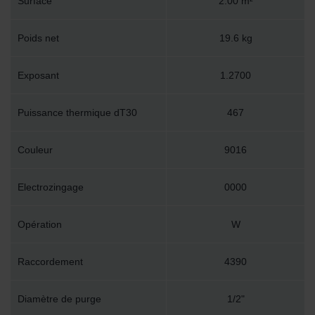
Surface
2.00 m²
Poids net
19.6 kg
Exposant
1.2700
Puissance thermique dT30
467
Couleur
9016
Electrozingage
0000
Opération
W
Raccordement
4390
Diamètre de purge
1/2"