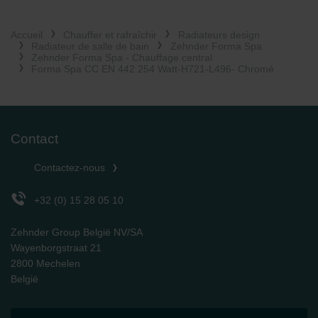
Zehnder Group İç Mekan İklimlendirme Sanayi ve Ticaret
Limitet Şirketi: Web Sitesi Çerezleri
Accueil
Chauffer et rafraîchir
Radiateurs design
Zehnder Group Nederland bv: Privacyverklaringen
Radiateur de salle de bain
Zehnder Forma Spa
Zehnder Group Sales International: Privacy Policy
Zehnder Forma Spa - Chauffage central
Forma Spa CC EN 442 254 Watt-H721-L496- Chromé
Zehnder Group Schweiz AG: Datenschutz
Zehnder Polska Sp. z o.o.: Oświadczenie o ochronie
danych Zehnder
Zehnder Group UK Limited: Privacy Policy
Contact
Contactez-nous
+32 (0) 15 28 05 10
Zehnder Group België NV/SA
Wayenborgstraat 21
2800 Mechelen
België