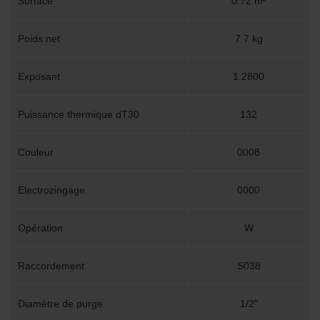
Surface
0.72 m²
Poids net
7.7 kg
Exposant
1.2800
Puissance thermique dT30
132
Couleur
0008
Electrozingage
0000
Opération
W
Raccordement
S038
Diamètre de purge
1/2"