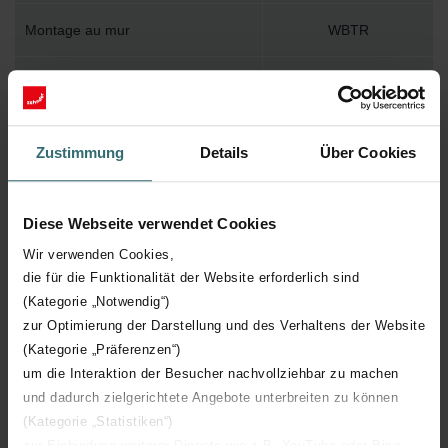
Montage au mur
WBTR
Accessoire inclus dans l'emballage
Y
Température de surface maximum
120
Zustimmung
Details
Über Cookies
Pression de service maximum
1200
Diese Webseite verwendet Cookies
Longueur technique
496 mm
Wir verwenden Cookies,
die für die Funktionalität der Website erforderlich sind
Hauteur technique
721 mm
(Kategorie „Notwendig“)
zur Optimierung der Darstellung und des Verhaltens der Website
Profondeur technique
60 mm
(Kategorie „Präferenzen“)
um die Interaktion der Besucher nachvollziehbar zu machen
und dadurch zielgerichtete Angebote unterbreiten zu können
Orientation
H
(Kategorie „Statistiken“)
zur Einbindung weiterer Dienste wie z.B. YouTube oder Bing