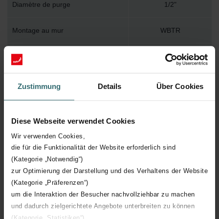
Diamètre de purge
1/2"
Montage au mur
WBTR
Accessoire inclus dans l'emballage
Y
Température de surface maximum
120
Zustimmung
Details
Über Cookies
Pression de service maximum
1200
Diese Webseite verwendet Cookies
Longueur technique
496 mm
Wir verwenden Cookies,
die für die Funktionalität der Website erforderlich sind
(Kategorie „Notwendig“)
Hauteur technique
1761 mm
zur Optimierung der Darstellung und des Verhaltens der Website
(Kategorie „Präferenzen“)
Profondeur technique
82 mm
um die Interaktion der Besucher nachvollziehbar zu machen
und dadurch zielgerichtete Angebote unterbreiten zu können
Orientation
H
(Kategorie „Statistiken“)