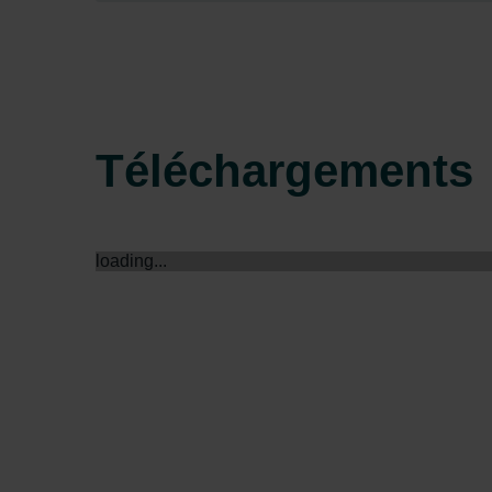
Zehnder Group Sales Internati
Zehnder Group Schweiz AG: D
Zehnder Polska Sp. z o.o.: O
Zehnder Group UK Limited: Pr
Téléchargements
loading...