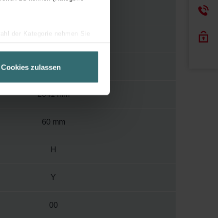
120
wahl der Kategorie nehmen Sie
1200
ir Ihren Besuchsverlauf auf
geschneiderte Informationen
496 mm
Cookies zulassen
ch über einen Link in der
2041 mm
60 mm
H
Y
00