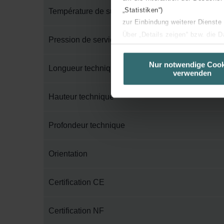
„Statistiken“)
Température de surface maximum
zur Einbindung weiterer Dienste
Über „Details zeigen“ bzw. die 
Pression de service maximum
die jeweiligen Cookies an oder l
unserer Website verwenden, um 
Nur notwendige Cook
Longueur technique
verwenden
basierend auf Ihren Interessen z
Datenschutzerklärung widerrufen
Hauteur technique
Datenschutzerklärung der Zeh
Profondeur technique
Zehnder Group AG: Data Priva
Zehnder Group België nv/sa: Dé
Zehnder Group Czech Republic
Orientation
Zehnder Group France: Protec
Zehnder Group Ibérica SAU: Po
Certification CE
Zehnder Group Italia S.r.l.: Pr
Zehnder Group İç Mekan İklimle
Certification NF
Zehnder Group Nederland bv: 