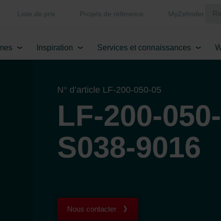
Liste de prix
Projets de référence
MyZehnder
mes
Inspiration
Services et connaissances
W
N° d’article LF-200-050-05
LF-200-050
S038-9016
Nous contacter