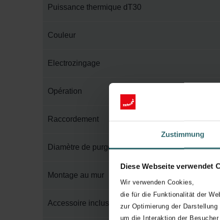
Puissance thermique dT30
Couleur
Electrozingage
Opération
Raccordement
Zustimmung
Diamètre de purge
Diese Webseite verwendet 
Montage au mur
Wir verwenden Cookies,
die für die Funktionalität der We
Accessoire inclus dans l'emballage
zur Optimierung der Darstellung
um die Interaktion der Besucher