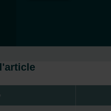
'article
e