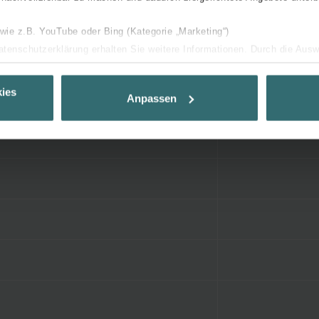
 wie z.B. YouTube oder Bing (Kategorie „Marketing“)
Datenschutzerklärung erhalten Sie weitere Informationen. Durch die Aus
ehnen sie ab. Bei der Auswahl von „Statistiken“ willigen Sie ein, dass w
Ihnen die bestmögliche Nutzererfahrung zu ermöglichen und Ihnen maß
ies
Anpassen
ur Verfügung zu stellen. Alle Einwilligungen können Sie selbstverständli
.
nder Group
cy
clarations de confidentialité
 s.r.o.: Zásady ochrany osobních údajů
tion des données
lítica de privacidad
ivacy
ndirme Sanayi ve Ticaret Limitet Şirketi: Web Sitesi Çerezleri
Privacyverklaringen