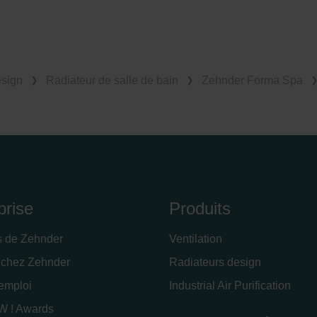
esign
Radiateur de salle de bain
Zehnder Forma Spa
prise
Produits
s de Zehnder
Ventilation
 chez Zehnder
Radiateurs design
'emploi
Industrial Air Purification
 ! Awards