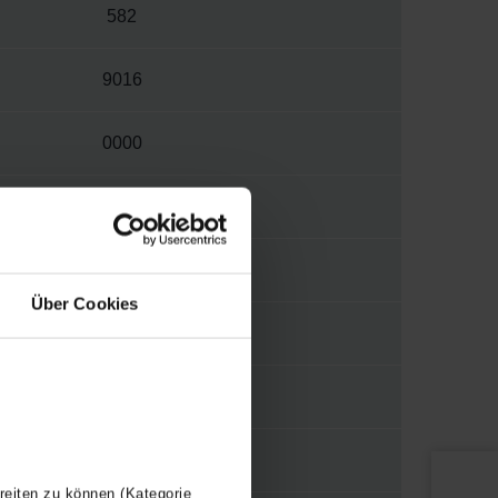
582
9016
0000
W
S038
Über Cookies
1/2"
WBTR
Y
reiten zu können (Kategorie