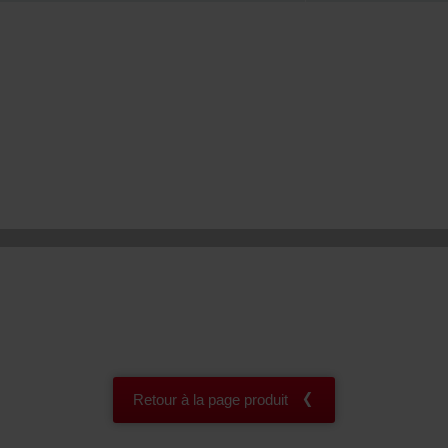
onal: Privacy Policy
atenschutz
świadczenie o ochronie danych Zehnder
ivacy Policy
Retour à la page produit