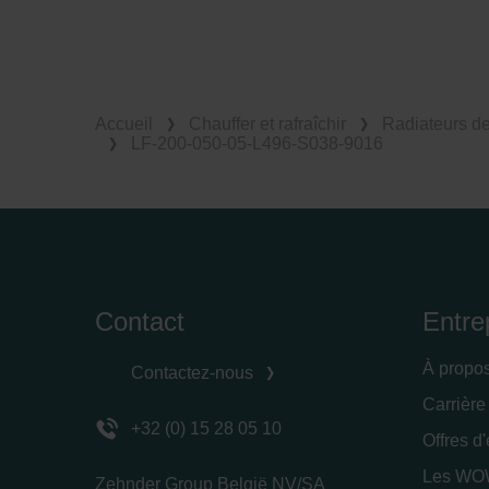
Accueil
Chauffer et rafraîchir
Radiateurs d
LF-200-050-05-L496-S038-9016
Contact
Entre
À propo
Contactez-nous
Carrière
+32 (0) 15 28 05 10
Offres d
Les WOW
Zehnder Group België NV/SA