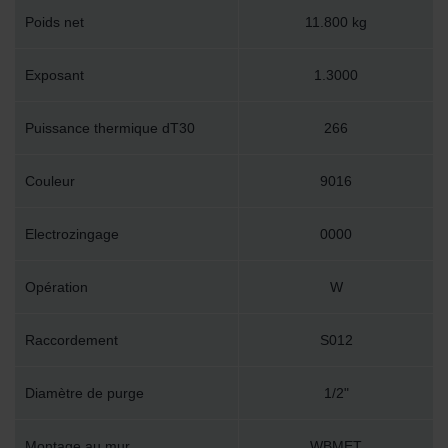
Poids net
11.800 kg
Exposant
1.3000
Puissance thermique dT30
266
Couleur
9016
Electrozingage
0000
Opération
W
Raccordement
S012
Diamètre de purge
1/2"
Montage au mur
WBMET