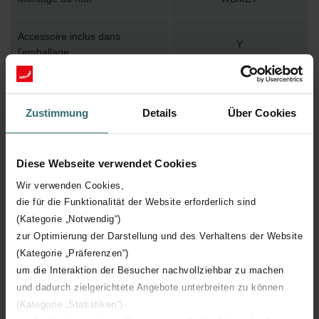
Accessoire inclus dans
Y
l'emballage
Température de surface
110
maximum
Zustimmung
Details
Über Cookies
Pression de service maximum
400
Diese Webseite verwendet Cookies
Longueur technique
900 mm
Wir verwenden Cookies,
die für die Funktionalität der Website erforderlich sind
Hauteur technique
700 mm
(Kategorie „Notwendig“)
zur Optimierung der Darstellung und des Verhaltens der Website
(Kategorie „Präferenzen“)
Profondeur technique
39 mm
um die Interaktion der Besucher nachvollziehbar zu machen
und dadurch zielgerichtete Angebote unterbreiten zu können
Orientation
H
(Kategorie „Statistiken“)