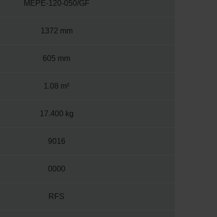
MEPE-120-050/GF
1372 mm
605 mm
1.08 m²
17.400 kg
9016
0000
RFS