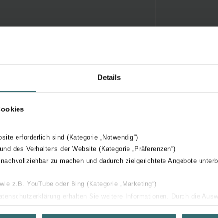
Details
Cookies
bsite erforderlich sind (Kategorie „Notwendig“)
 und des Verhaltens der Website (Kategorie „Präferenzen“)
 nachvollziehbar zu machen und dadurch zielgerichtete Angebote unterb
 wie z.B. YouTube oder Bing (Kategorie „Marketing“)
Datenschutzerklärung erhalten Sie weitere Informationen. Durch die Aus
ehnen sie ab. Bei der Auswahl von „Statistiken“ willigen Sie ein, dass w