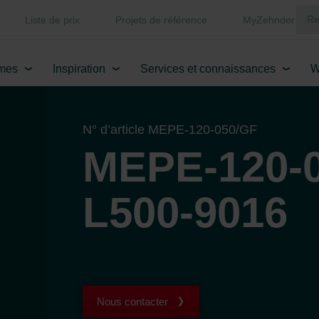
Liste de prix
Projets de référence
MyZehnder
mes
Inspiration
Services et connaissances
W
N° d’article MEPE-120-050/GF
MEPE-120-0
L500-9016
Nous contacter