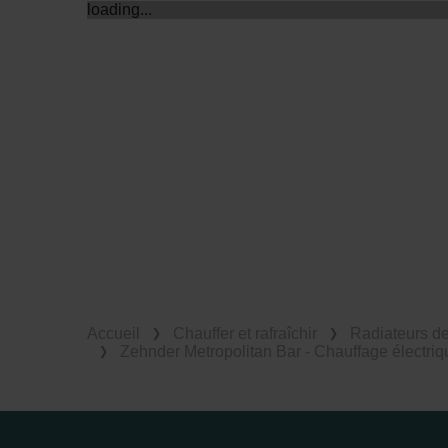
loading...
Accueil
Chauffer et rafraîchir
Radiateurs d
Zehnder Metropolitan Bar - Chauffage électriq