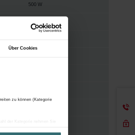
500 W
230 V
2
Über Cookies
E
WBMET
Y
reiten zu können (Kategorie
500 mm
wahl der Kategorie nehmen Sie
1225 mm
ir Ihren Besuchsverlauf auf