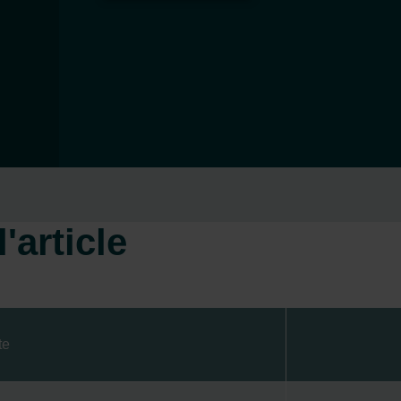
'article
te