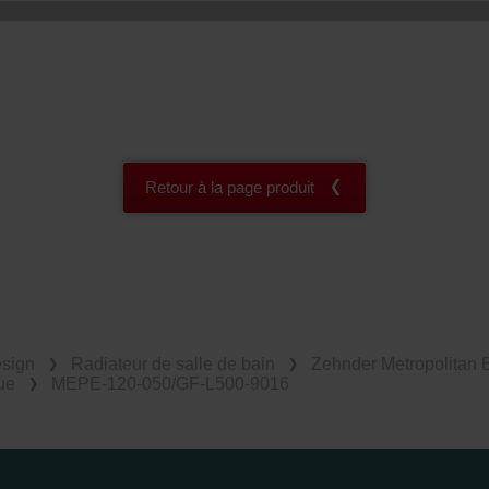
Retour à la page produit
esign
Radiateur de salle de bain
Zehnder Metropolitan 
ue
MEPE-120-050/GF-L500-9016