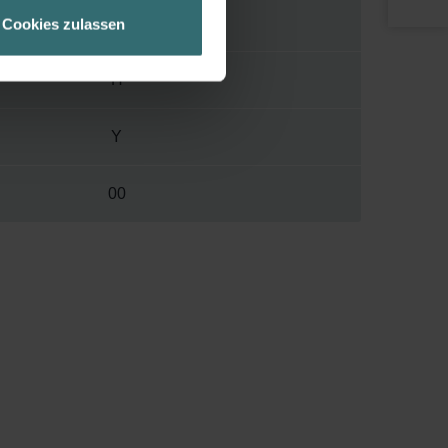
geschneiderte Informationen
53 mm
Cookies zulassen
ch über einen Link in der
H
Y
00