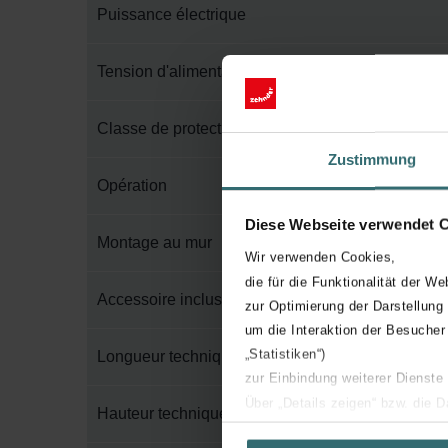
Puissance électrique
Tension d'alimentation
Classe de protection électrique
Zustimmung
Opération
Diese Webseite verwendet 
Montage au mur
Wir verwenden Cookies,
die für die Funktionalität der We
Accessoire inclus dans l'emballage
zur Optimierung der Darstellung
um die Interaktion der Besucher
„Statistiken“)
Longueur technique
zur Einbindung weiterer Dienste
Über „Details zeigen“ bzw. die 
Hauteur technique
die jeweiligen Cookies an oder l