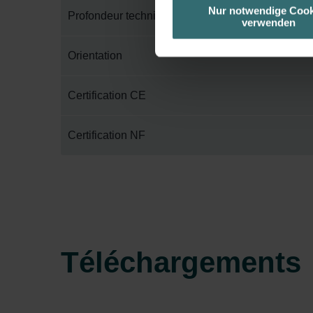
unserer Website verwenden, um 
Nur notwendige Cook
Profondeur technique
verwenden
basierend auf Ihren Interessen z
Datenschutzerklärung widerrufen
Orientation
Datenschutzerklärung der Zeh
Certification CE
Zehnder Group AG: Data Priva
Zehnder Group België nv/sa: Dé
Zehnder Group Czech Republic
Certification NF
Zehnder Group France: Protec
Zehnder Group Ibérica SAU: Po
Zehnder Group Italia S.r.l.: Pr
Zehnder Group İç Mekan İklimle
Zehnder Group Nederland bv: 
Zehnder Group Sales Internati
Téléchargements
Zehnder Group Schweiz AG: D
Zehnder Polska Sp. z o.o.: O
Zehnder Group UK Limited: Pr