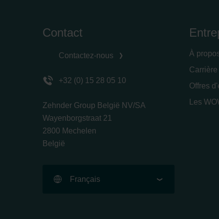
Contact
Entre
À propo
Contactez-nous
Carrière
+32 (0) 15 28 05 10
Offres d
Les WOW
Zehnder Group België NV/SA
Wayenborgstraat 21
2800 Mechelen
België
Français