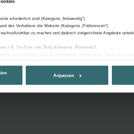
Cookies
bsite erforderlich sind (Kategorie „Notwendig“)
 und des Verhaltens der Website (Kategorie „Präferenzen“)
 nachvollziehbar zu machen und dadurch zielgerichtete Angebote unterb
 wie z.B. YouTube oder Bing (Kategorie „Marketing“)
Datenschutzerklärung erhalten Sie weitere Informationen. Durch die Aus
ehnen sie ab. Bei der Auswahl von „Statistiken“ willigen Sie ein, dass w
Ihnen die bestmögliche Nutzererfahrung zu ermöglichen und Ihnen maß
ies
Anpassen
ur Verfügung zu stellen. Alle Einwilligungen können Sie selbstverständli
.
nder Group
cy
clarations de confidentialité
 s.r.o.: Zásady ochrany osobních údajů
tion des données