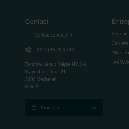
Contact
Entre
À propo
Contactez-nous
Carrière
+32 (0) 15 28 05 10
Offres d
Les WOW
Zehnder Group België NV/SA
Wayenborgstraat 21
2800 Mechelen
België
Français