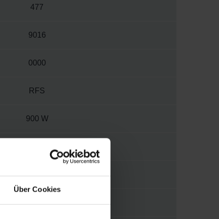
477
9016
0000
RFS
900 W
230 V
2
Über Cookies
M