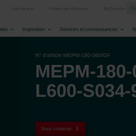
Liste de prix
Projets de référence
MyZehnder
mes
Inspiration
Services et connaissances
W
N° d’article MEPM-180-060/GF
MEPM-180-
L600-S034-
Nous contacter