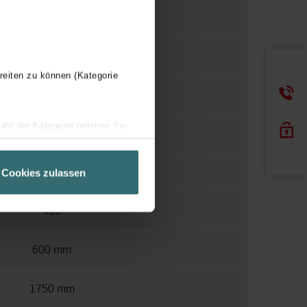
S034
1/2"
reiten zu können (Kategorie
WBMET
wahl der Kategorie nehmen Sie
Y
ir Ihren Besuchsverlauf auf
geschneiderte Informationen
110
Cookies zulassen
ch über einen Link in der
400
600 mm
1750 mm