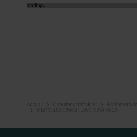
loading...
Accueil
Chauffer et rafraîchir
Radiateurs d
MEPM-180-060/GF-L600-S034-9016