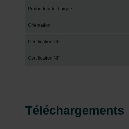
Zehnder Group Ibérica SAU: Po
Profondeur technique
Zehnder Group Italia S.r.l.: Pr
Zehnder Group İç Mekan İklimle
Orientation
Zehnder Group Nederland bv: 
Zehnder Group Sales Internati
Certification CE
Zehnder Group Schweiz AG: D
Zehnder Polska Sp. z o.o.: O
Certification NF
Zehnder Group UK Limited: Pr
Téléchargements