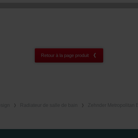
Retour à la page produit
esign
Radiateur de salle de bain
Zehnder Metropolitan 