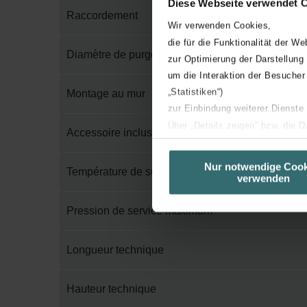
Diese Webseite verwendet 
Raccordement
Wir verwenden Cookies,
die für die Funktionalität der We
Diamètre de purge
zur Optimierung der Darstellung
um die Interaktion der Besucher
„Statistiken“)
Montage au mur
zur Einbindung weiterer Dienste
Über „Details zeigen“ bzw. die 
Accessoire inclus dans l'emballage
die jeweiligen Cookies an oder l
unserer Website verwenden, um 
Nur notwendige Cook
Température de surface maximum
verwenden
basierend auf Ihren Interessen z
Datenschutzerklärung widerrufen
Pression de service maximum
Datenschutzerklärung der Zeh
Longueur technique
Zehnder Group AG: Data Priva
Zehnder Group België nv/sa: Dé
Zehnder Group Czech Republic
Hauteur technique
Zehnder Group France: Protec