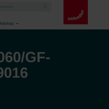
ebshop
060/GF-
9016